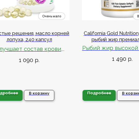
стые решения, масло корней
California Gold Nutrition
лопуха, 240 капсул
рыбий жир премиа
качества, 100 капсул и
Рыбий жир высокой
лучшает состав крови,
желатина
очистки
очищает лимфу
1 490
р.
1 090
р.
Концентрированн
Стимулирует обменные
подвергнутый молек
процессы и пищеварение
дистилляции про
дробнее
Подробнее
В корзину
В корзи