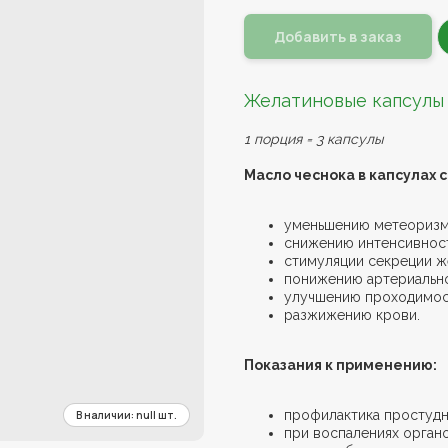
Добавить в заказ
Желатиновые капсулы
1 порция = 3 капсулы
Масло чеснока в капсулах 
уменьшению метеоризм
снижению интенсивнос
стимуляции секреции ж
понижению артериально
улучшению проходимос
разжижению крови.
Показания к применению:
профилактика простудн
при воспалениях орган