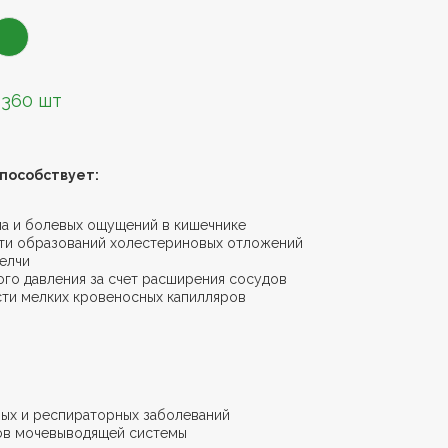
 360 шт
способствует:
а и болевых ощущений в кишечнике
ти образований холестериновых отложений
елчи
го давления за счет расширения сосудов
ти мелких кровеносных капилляров
ых и респираторных заболеваний
ов мочевыводящей системы