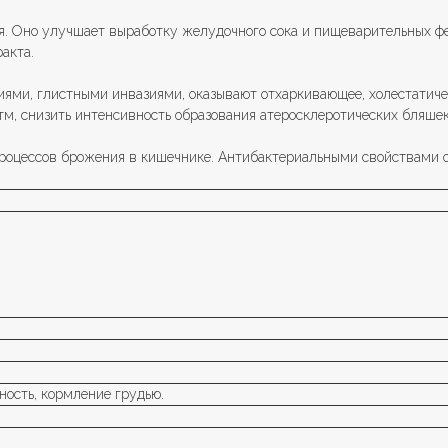
я. Оно улучшает выработку желудочного сока и пищеварительных ф
акта.
циями, глистными инвазиями, оказывают отхаркивающее, холестатиче
тм, снизить интенсивность образования атеросклеротических бляшек
процессов брожения в кишечнике. Антибактериальными свойствами 
ость, кормление грудью.