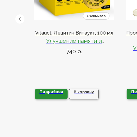
ей, со
Vitauct, Лецитин Витаукт, 100 мл
Про
 капсул
Улучшение памяти и
внимания, поддержание
озга и
У
нервной системы
740
р.
емы
100 % подсолнечного лецитина
ет
Подробнее
По
у
В корзину