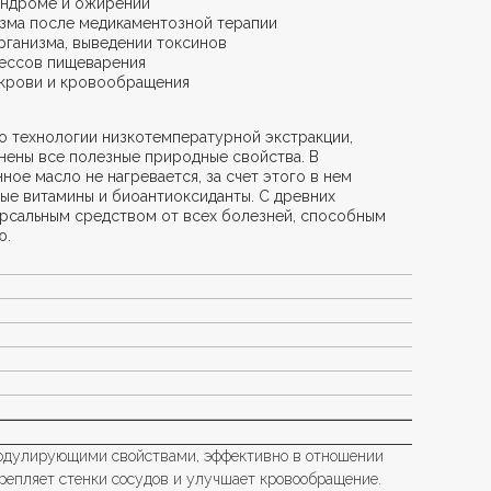
индроме и ожирении
зма после медикаментозной терапии
рганизма, выведении токсинов
цессов пищеварения
 крови и кровообращения
о технологии низкотемпературной экстракции,
нены все полезные природные свойства. В
ное масло не нагревается, за счет этого в нем
е витамины и биоантиоксиданты. С древних
ерсальным средством от всех болезней, способным
ю.
одулирующими свойствами, эффективно в отношении
репляет стенки сосудов и улучшает кровообращение.