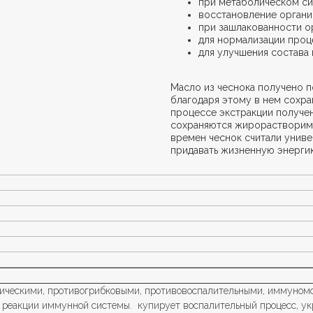
при метаболическом с
восстановление органи
при зашлакованности о
для нормализации про
для улучшения состава
Масло из чеснока получено п
благодаря этому в нем сохра
процессе экстракции получен
сохраняются жирорастворимы
времен чеснок считали унив
придавать жизненную энерги
тическими, противогрибковыми, противовоспалительными, иммуном
 реакции иммунной системы. купирует воспалительный процесс, ук