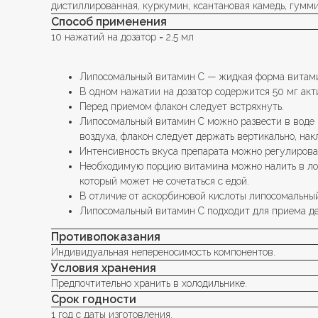
дистиллированная, куркумин, ксантановая камедь, гумм
Способ применения
10 нажатий на дозатор = 2,5 мл
Липосомальный витамин С — жидкая форма витами
В одном нажатии на дозатор содержится 50 мг акт
Перед приемом флакон следует встряхнуть.
Липосомальный витамин С можно развести в воде и
воздуха, флакон следует держать вертикально, нак
Интенсивность вкуса препарата можно регулирова
Необходимую порцию витамина можно налить в лож
который может не сочетаться с едой.
В отличие от аскорбиновой кислоты липосомальны
Липосомальный витамин С подходит для приема дет
Противопоказания
Индивидуальная непереносимость компонентов.
Условия хранения
Предпочтительно хранить в холодильнике.
Срок годности
1 год с даты изготовления.