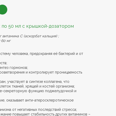
 по 50 мл с крышкой-дозатором
г витамина С (аскорбат кальция) ;
 60 мг
стему человека, предохраняя её бактерий и от
ств;
интез гормонов;
роветворения и контролирует проницаемость
ан, участвует в синтезе коллагена, что
леток тканей, хрящей и костей организма;
не-секреторную функцию поджелудочной и
ие, оказывает анти-атеросклеротическое
анизма от негативных последствий стресса;
жание повышает стабильность других витаминов –