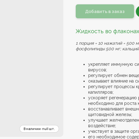
Добавить в заказ
Жидкость во флаконах
1 порция = 10 нажатий = 500 м
фосфолипиды 500 мг; кальций
укрепляет иммунную си
вирусов;
регулирует обмен веще
оказывает влияние на с
регулирует процессы к
капилляров;
ускоряет регенерацию р
необходимо для роста к
восстанавливает внеш
щитовидной железы;
улучшает желчеотделен
воздействие;
участвует в защите орг
его необходимое содер