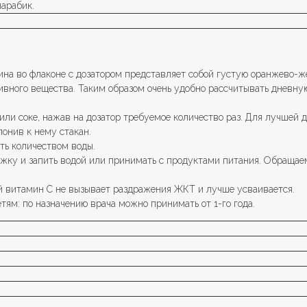
иарабик.
на во флаконе с дозатором представляет собой густую оранжево-ж
ивного вещества. Таким образом очень удобно рассчитывать дневну
ли соке, нажав на дозатор требуемое количество раз. Для лучшей д
лонив к нему стакан.
ть количеством воды.
ку и запить водой или принимать с продуктами питания. Обращаем 
й витамин С не вызывает раздражения ЖКТ и лучше усваивается.
ям: по назначению врача можно принимать от 1-го года.