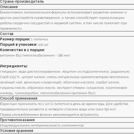
Страна-производитель
Описание
Биоактивная липосомальная формула останавливает развитие анемии и
других расстройств кроветворения, а также способствует нормализации
работы сердечно-сосудистой и нервной систем, в том числе помогает при
тревожности.
Состав
Размер порции:
1 пипетка
Порций в упаковке:
100 шт
Количество в 1 порции:
витамин B12 (метилкобаламин) - 180 мкг
Ингредиенты:
глицерин, вода дистиллированная, лецитин из подсолнечника, радиамулс
Сорб 2157 К, цитрат калия, смесь натуральных ароматизаторов (земляника,
зелёный чай, ванильно-сливочный), яблочная кислота, сорбат калия,
гуараны масло, абрикоса масло, экстракт стевии, сукралоза, ксантановая
камедь, гуммиарабик, метилкобаламин (витамин В12).
Способ применения
Взрослым принимать по 1 мл (1 пипетка) в день во время еды. Для удобства
предварительно развести в четверти стакана воды или сока (50 мл).
Перед употреблением флакон рекомендуется встряхнуть.
Противопоказания
Индивидуальная непереносимость компонентов.
Условия хранения