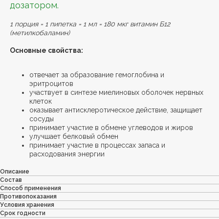
дозатором.
1 порция = 1 пипетка = 1 мл = 180 мкг витамин Б12
(метилкобаламин)
Основные свойства:
отвечает за образование гемоглобина и
эритроцитов
участвует в синтезе миелиновых оболочек нервных
клеток
оказывает антисклеротическое действие, защищает
сосуды
принимает участие в обмене углеводов и жиров
улучшает белковый обмен
принимает участие в процессах запаса и
расходования энергии
Описание
Состав
Способ применения
Противопоказания
Условия хранения
Срок годности