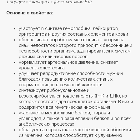
1 порция = 1 капсула = 9 мкг витамин Б12
Основные свойства:
участвует в синтезе гемоглобина, лейкоцитов,
эритроцитов и других составных элементов крови
обеспечивает выработку мелатонина – «гормона
сна», недостаток которого приводит к бессоннице и
неспособности организма адаптироваться к сменам
режима сна или часовых поясов
нормализует артериальное давление, снижает
уровень холестерина
улучшает репродуктивные способности мужчин
благодаря повышению количества активных
сперматозоидов в семенной жидкости
синтезирует рибонуклеиновые и
дезоксирибонуклеиновые кислоты (РНК и ДНК), из
которых состоят ядра всех клеток организма. В них и
содержится вся генетическая информация
участвует в метаболизме белков, жиров и
углеводов, а также в расщеплении белков и во всех
анаболических процессах
образует на нервных клетках специальной оболочки
из миелина, которая способствует к улучшению