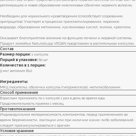
регенерацию и новое образование миелиновых оболочек нервного волокна.
Необходим для нормального кроветворения (способствует созреванию
эритроцитов). Участвует в процессах трансметилирования, переносе
водорода, образовании метионина, нуклеиновых кислот, холина, креатина.
Оказывает благоприятное влияние на функцию печени и нервной системы.
Продукт линейки Naturalsupp VEGAN представлен в растительных капсулах.
Состав
Размер порции:
1 капсула
Порций в упаковке:
60 шт
Количество в 1 порции:
9 мкг витамин В12.
Ингредиенты:
МКЦ (носитель), оболочка капсулы (гипромеллоза), метилкобаламин.
Способ применения
Взрослым принимать по 1 капсуле 1 раз в день во время еды.
Продолжительность приема 1 месяц.
Противопоказания
Индивидуальная непереносимость компонентов, перед применением во
время беременности, лактации или при наличии каких-либо заболеваний,
следует проконсультироваться с врачом.
Условия хранения