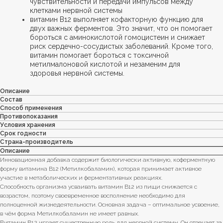
чувствительности и передачи импульсов между
клетками нервной системы
витамин В12 выполняет кофакторную функцию для
двух важных ферментов. Это значит, что он помогает
бороться с аминокислотой гомоцистеин и снижает
риск сердечно-сосудистых заболеваний. Кроме того,
витамин помогает бороться с токсичной
метилмалоновой кислотой и незаменим для
здоровья нервной системы.
Описание
Состав
Способ применения
Противопоказания
Условия хранения
Срок годности
Страна-производитель
Описание
Инновационная добавка содержит биологически активную, коферментную
форму витамина B12 (Метилкобаламин), которая принимает активное
участие в метаболических и ферментативных реакциях.
Способность организма усваивать витамин В12 из пищи снижается с
возрастом, поэтому своевременное восполнение необходимо для
полноценной жизнедеятельности. Основная задача – оптимальное усвоение,
в чём форма Метилкобаламин не имеет равных.
Витамин B12 играет существенную роль для нервной системы. Он отвечает за