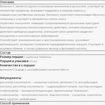
Описание
Витамин С является одним из основных витаминов в организме, участвует во
множестве процессов, оказывает поддержку в период стресса и
повышенных умственных нагрузок. Витамин укрепляет миелиновые оболочки
нейронов и участвует в обновлении клеток мозга.
Укрепляет иммунитет, повышает сопротивляемость организма простудам.
Благодаря мощному антиоксидантному действию, активно защищает от
действия свободных радикалов, уменьшает риск развития сердечно-
сосудистых и онкологических заболеваний.
Способствует заживлению ран и восстановлению кожи, усиливает
регенерацию, замедляет появление преждевременных морщин. Участвует в
жировом обмене, а также усвоении железа и фолиевой кислоты.
Состав
Размер порции:
1 шипучая таблетка
Порций в упаковке:
20 шт
Количество в 1 порции:
витамин С (в виде L-аскорбиновой кислоты) 1000 мг
Ингредиенты:
регулятор кислотности – лимонная кислота, витамин С (L-аскорбиновая
кислота), регулятор кислотности – гидрокарбонат натрия, лактозы ангидрат,
стабилизатор – поливинилпирролидон, ароматизатор “Апельсин”,
стабилизатор – полиэтиленгликоль, подсластитель – сукралоза, красители:
бета-каротин, рибофлавин.
Способ применения