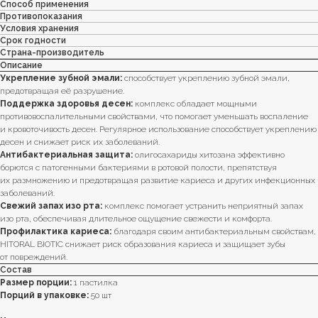
Способ применения
Противопоказания
Условия хранения
Срок годности
Страна-производитель
Описание
Укрепление зубной эмали:
способствует укреплению зубной эмали,
предотвращая её разрушение.
Поддержка здоровья десен:
комплекс обладает мощными
противовоспалительными свойствами, что помогает уменьшать воспаление
и кровоточивость десен. Регулярное использование способствует укреплению
десен и снижает риск их заболеваний.
Антибактериальная защита:
олигосахариды хитозана эффективно
борются с патогенными бактериями в ротовой полости, препятствуя
их размножению и предотвращая развитие кариеса и других инфекционных
заболеваний.
Свежий запах изо рта:
комплекс помогает устранить неприятный запах
изо рта, обеспечивая длительное ощущение свежести и комфорта.
Профилактика кариеса:
благодаря своим антибактериальным свойствам,
HITORAL BIOTIC снижает риск образования кариеса и защищает зубы
от повреждений.
Состав
Размер порции:
1 пастилка
Порций в упаковке:
50 шт