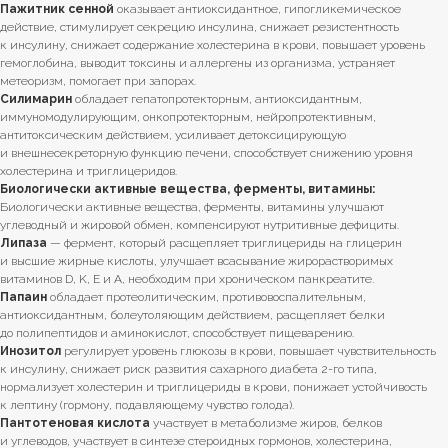
Пажитник сенной
оказывает антиоксидантное, гипогликемическое
действие, стимулирует секрецию инсулина, снижает резистентность
к инсулину, снижает содержание холестерина в крови, повышает уровень
гемоглобина, выводит токсины и аллергены из организма, устраняет
метеоризм, помогает при запорах.
Силимарин
обладает гепатопротекторным, антиоксидантным,
иммуномодулирующим, онкопротекторным, нейропротективным,
антитоксическим действием, усиливает детоксицирующую
и внешнесекреторную функцию печени, способствует снижению уровня
холестерина и триглицеридов.
Биологически активные вещества, ферменты, витамины:
Биологически активные вещества, ферменты, витамины улучшают
углеводный и жировой обмен, компенсируют нутритивные дефициты.
Липаза
— фермент, который расщепляет триглицериды на глицерин
и высшие жирные кислоты, улучшает всасывание жирорастворимых
витаминов D, K, E и A, необходим при хроническом панкреатите.
Папаин
обладает протеолитическим, противовоспалительным,
антиоксидантным, болеутоляющим действием, расщепляет белки
до полипептидов и аминокислот, способствует пищеварению.
Инозитол
регулирует уровень глюкозы в крови, повышает чувствительность
к инсулину, снижает риск развития сахарного диабета 2-го типа,
нормализует холестерин и триглицериды в крови, понижает устойчивость
к лептину (гормону, подавляющему чувство голода).
Пантотеновая кислота
участвует в метаболизме жиров, белков
и углеводов, участвует в синтезе стероидных гормонов, холестерина,