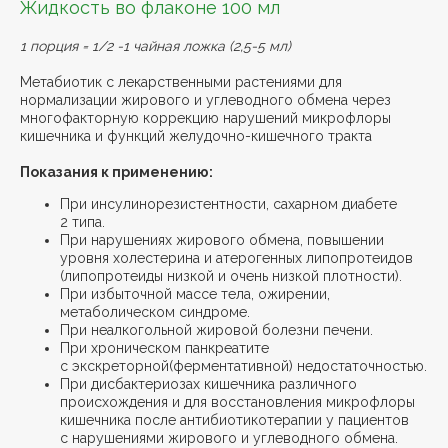
Жидкость во флаконе 100 мл
1 порция = 1/2 -1 чайная ложка (2,5-5 мл)
Метабиотик с лекарственными растениями для
нормализации жирового и углеводного обмена через
многофакторную коррекцию нарушений микрофлоры
кишечника и функций желудочно-кишечного тракта
Показания к применению:
При инсулинорезистентности, сахарном диабете
2 типа.
При нарушениях жирового обмена, повышении
уровня холестерина и атерогенных липопротеидов
(липопротеиды низкой и очень низкой плотности).
При избыточной массе тела, ожирении,
метаболическом синдроме.
При неалкогольной жировой болезни печени.
При хроническом панкреатите
с экскреторной(ферментативной) недостаточностью.
При дисбактериозах кишечника различного
происхождения и для восстановления микрофлоры
кишечника после антибиотикотерапии у пациентов
с нарушениями жирового и углеводного обмена.