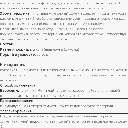
нейротрансмиттеров, фосфолипидов, жирных кислот, а также витамина А
и витамина D, снижает токсичность лекарственных препаратов.
Хрома пиколинат
улучшает углеводный обмен, повышает чувствительность
клеток к инсулину. Способствует снижению уровня сахара в крови, уменьшая
образование жира. Ослабляет чувство голода и тягу к сладкому.
Положительно влияет на работу щитовидной железы, позволяя
нормализовать выработку ее гормонов. Ускоряет жировой обмен, способствуя
сжиганию жиров и снижению лишнего веса.
Состав
Размер порции:
1/2 -1 чайная ложка (2,5-5 мл)
Порций в упаковке:
20-40 шт
Ингредиенты:
бактериальные лизаты, или метабиотики, джимнема Сильвестра, пажитник
сенной, силимарин, липаза, папаин, инозитол, пантотеновая кислота, хрома
пиколинат
Способ применения
Взрослым:
по 2,5-5 мл (½ —1 чайная ложка) развести в ½ стакана теплой
воды, принимать 2-3 раза в день за 20 минут до еды.
Противопоказания
Индивидуальная непереносимость компонентов продукта, аллергия.
Условия хранения
Продукт следует хранить в сухом, защищенном от попадания прямых
солнечных лучей, недоступном для детей месте при температуре не выше 25
С.