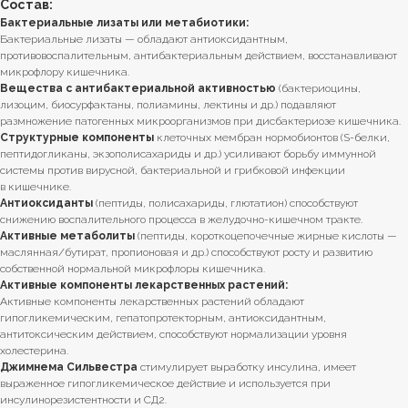
Состав:
Бактериальные лизаты или метабиотики:
Бактериальные лизаты — обладают антиоксидантным,
противовоспалительным, антибактериальным действием, восстанавливают
микрофлору кишечника.
Вещества с антибактериальной активностью
(бактериоцины,
лизоцим, биосурфактаны, полиамины, лектины и др.) подавляют
размножение патогенных микроорганизмов при дисбактериозе кишечника.
Структурные компоненты
клеточных мембран нормобионтов (S-белки,
пептидогликаны, экзополисахариды и др.) усиливают борьбу иммунной
системы против вирусной, бактериальной и грибковой инфекции
в кишечнике.
Антиоксиданты
(пептиды, полисахариды, глютатион) способствуют
снижению воспалительного процесса в желудочно-кишечном тракте.
Активные метаболиты
(пептиды, короткоцепочечные жирные кислоты —
маслянная/бутират, пропионовая и др.) способствуют росту и развитию
собственной нормальной микрофлоры кишечника.
Активные компоненты лекарственных растений:
Активные компоненты лекарственных растений обладают
гипогликемическим, гепатопротекторным, антиоксидантным,
антитоксическим действием, способствуют нормализации уровня
холестерина.
Джимнема Сильвестра
стимулирует выработку инсулина, имеет
выраженное гипогликемическое действие и используется при
инсулинорезистентности и СД2.