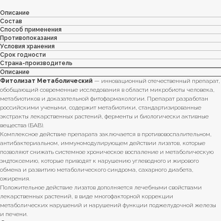
Описание
Состав
Способ применения
Противопоказания
Условия хранения
Срок годности
Страна-производитель
Описание
Фитолизат Метаболический
— инновационный отечественный препарат,
обобщающий современные исследования в области микробиоты человека,
метабиотиков и доказательной фитофармакологии. Препарат разработан
российскими учеными, содержит метабиотики, стандартизированные
экстракты лекарственных растений, ферменты и биологически активные
вещества (БАВ).
Комплексное действие препарата заключается в противовоспалительном,
антибактериальном, иммуномодулирующем действии лизатов, которые
позволяют снижать системное хроническое воспаление и метаболическую
эндтоксемию, которые приводят к нарушению углеводного и жирового
обмена и развитию метаболического синдрома, сахарного диабета,
ожирения.
Положительное действие лизатов дополняется лечебными свойствами
лекарственных растений, в виде многофакторной коррекции
метаболических нарушений и нарушений функции поджелудочной железы
и печени.