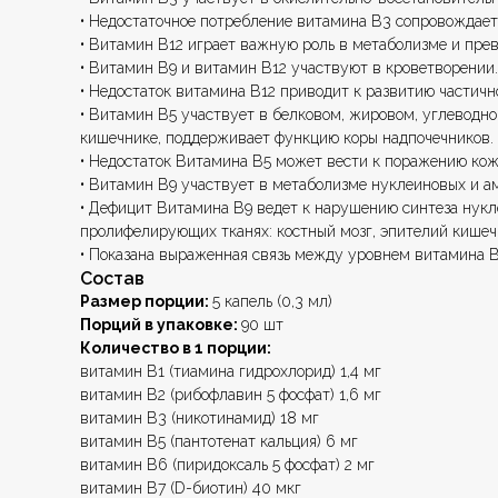
• Недостаточное потребление витамина В3 сопровождает
• Витамин В12 играет важную роль в метаболизме и пре
• Витамин В9 и витамин В12 участвуют в кроветворении.
• Недостаток витамина В12 приводит к развитию частичн
• Витамин В5 участвует в белковом, жировом, углеводно
кишечнике, поддерживает функцию коры надпочечников.
• Недостаток Витамина В5 может вести к поражению кож
• Витамин В9 участвует в метаболизме нуклеиновых и а
• Дефицит Витамина В9 ведет к нарушению синтеза нукле
пролифелирующих тканях: костный мозг, эпителий кишеч
• Показана выраженная связь между уровнем витамина В
Состав
Размер порции:
5 капель (0,3 мл)
Порций в упаковке:
90 шт
Количество в 1 порции:
витамин В1 (тиамина гидрохлорид) 1,4 мг
витамин B2 (рибофлавин 5 фосфат) 1,6 мг
витамин B3 (никотинамид) 18 мг
витамин В5 (пантотенат кальция) 6 мг
витамин В6 (пиридоксаль 5 фосфат) 2 мг
витамин В7 (D-биотин) 40 мкг