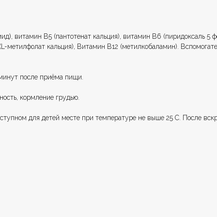
д), витамин В5 (пантотенат кальция), витамин В6 (пиридоксаль 5 ф
 (L-метилфолат кальция), Витамин В12 (метилкобаламин). Вспомогат
0 минут после приёма пищи.
ость, кормление грудью.
ступном для детей месте при температуре не выше 25 С. После вскр