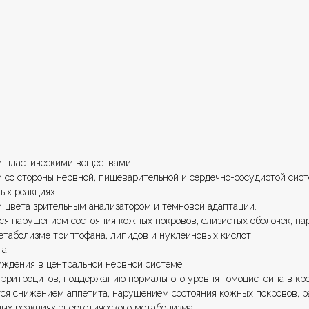
 и пластическими веществами.
 со стороны нервной, пищеварительной и сердечно-сосудистой сист
ых реакциях.
 цвета зрительным анализатором и темновой адаптации.
ся нарушением состояния кожных покровов, слизистых оболочек, на
етаболизме триптофана, липидов и нуклеиновых кислот.
а.
уждения в центральной нервной системе.
эритроцитов, поддержанию нормального уровня гомоцистеина в кро
ся снижением аппетита, нарушением состояния кожных покровов, р
ых реакциях энергетического метаболизма.