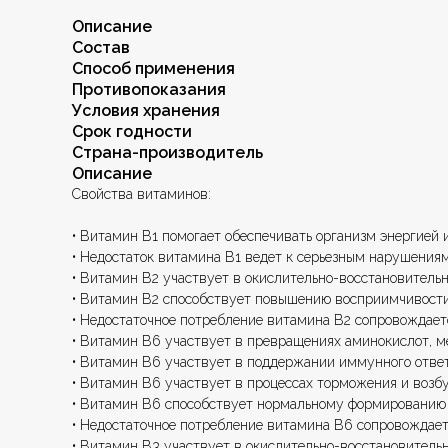
Описание
Состав
Способ применения
Противопоказания
Условия хранения
Срок годности
Страна-производитель
Описание
Свойства витаминов:
• Витамин В1 помогает обеспечивать организм энергией
• Недостаток витамина В1 ведет к серьезным нарушениям
• Витамин В2 участвует в окислительно-восстановительн
• Витамин В2 способствует повышению восприимчивости
• Недостаточное потребление витамина В2 сопровождает
• Витамин В6 участвует в превращениях аминокислот, м
• Витамин В6 участвует в поддержании иммунного ответ
• Витамин В6 участвует в процессах торможения и возб
• Витамин В6 способствует нормальному формированию 
• Недостаточное потребление витамина В6 сопровождает
• Витамин В3 участвует в окислительно-восстановительн