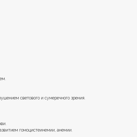
ем.
рушением светового и сумеречного зрения.
ви.
азвитием гомоцистеинемии, анемии.