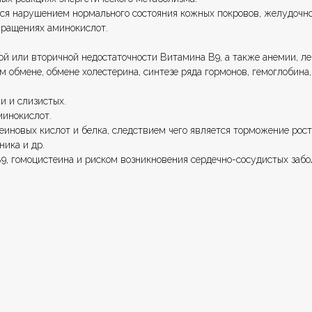
ся нарушением нормального состояния кожных покровов, желудочно
вращениях аминокислот.
ой или вторичной недостаточности Витамина В9, а также анемии, л
м обмене, обмене холестерина, синтезе ряда гормонов, гемоглобина
и и слизистых.
минокислот.
иновых кислот и белка, следствием чего является торможение роста
ника и др.
9, гомоцистеина и риском возникновения сердечно-сосудистых забо