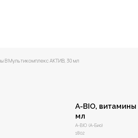
ны В Мультикомплекс АКТИВ, 30 мл
A-BIO, витамины
мл
A-BIO (А-Био)
1802