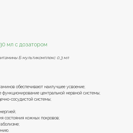
30 мл с дозатором
= витамины Б мультикомплекс 0,3 мл
аминов обеспечивают наилучшее усвоение;
е функционирование центральной нервной системы;
дечно-сосудистой системы;
нергией;
я состояния кожных покровов;
таболизме;
ению.