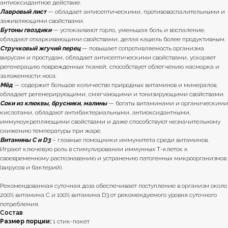
антиоксидантное действие.
Лавровый лист
— обладает антисептическими, противовоспалительными и
заживляющими свойствами.
Бутоны гвоздики
— успокаивают горло, уменьшая боль и воспаление,
обладают отхаркивающими свойствами, делая кашель более продуктивным.
Стручковый жгучий перец
— повышает сопротивляемость организма
вирусам и простудам, обладает антисептическими свойствами, ускоряет
регенерацию поврежденных тканей, способствует облегчению насморка и
заложенности носа.
Мёд
— содержит большое количество природных витаминов и минералов,
обладает регенерирующими, смягчающими и тонизирующими свойствами.
Соки из клюквы, брусники, малины
— богаты витаминами и органическими
кислотами, обладают антибактериальными, антиоксидантными,
иммуноукрепляющими свойствами и даже способствуют незначительному
снижению температуры при жаре.
Витамины С и D3
– главные помощники иммунитета среди витаминов.
Играют ключевую роль в стимулировании иммунных Т-клеток к
своевременному распознаванию и устранению патогенных микроорганизмов
(вирусов и бактерий).
Рекомендованная суточная доза обеспечивает поступление в организм около
200% витамина С и 100% витамина D3 от рекомендуемого уровня суточного
потребления.
Состав
Размер порции:
1 стик-пакет