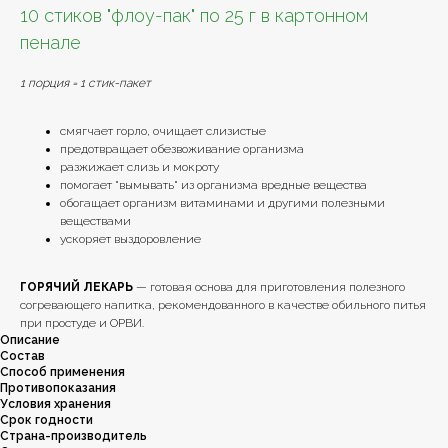
10 стиков "флоу-пак" по 25 г в картонном
пенале
1 порция = 1 стик-пакет
смягчает горло, очищает слизистые
предотвращает обезвоживание организма
разжижает слизь и мокроту
помогает "вымывать" из организма вредные вещества
обогащает организм витаминами и другими полезными
веществами
ускоряет выздоровление
ГОРЯЧИЙ ЛЕКАРЬ
— готовая основа для приготовления полезного
согревающего напитка, рекомендованного в качестве обильного питья
при простуде и ОРВИ.
Описание
Состав
Способ применения
Противопоказания
Условия хранения
Срок годности
Страна-производитель