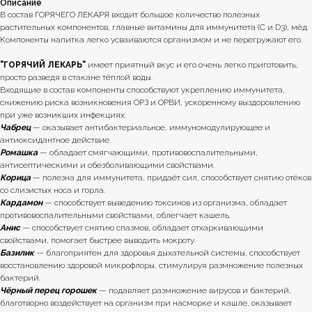
Описание
В состав ГОРЯЧЕГО ЛЕКАРЯ входит большое количество полезных
растительных компонентов, главные витамины для иммунитета (С и D3), мёд.
Компоненты напитка легко усваиваются организмом и не перегружают его.
"ГОРЯЧИЙ ЛЕКАРЬ"
имеет приятный вкус и его очень легко приготовить,
просто разведя в стакане тёплой воды.
Входящие в состав компоненты способствуют укреплению иммунитета,
снижению риска возникновения ОРЗ и ОРВИ, ускоренному выздоровлению
при уже возникших инфекциях.
Чабрец
— оказывает антибактериальное, иммуномодулирующее и
антиоксидантное действие.
Ромашка
— обладает смягчающими, противовоспалительными,
антисептическими и обезболивающими свойствами.
Корица
— полезна для иммунитета, придаёт сил, способствует снятию отёков
со слизистых носа и горла.
Кардамон
— способствует выведению токсинов из организма, обладает
противовоспалительными свойствами, облегчает кашель.
Анис
— способствует снятию спазмов, обладает отхаркивающими
свойствами, помогает быстрее выводить мокроту.
Базилик
— благоприятен для здоровья дыхательной системы, способствует
восстановлению здоровой микрофлоры, стимулируя размножение полезных
бактерий.
Чёрный перец горошек
— подавляет размножение вирусов и бактерий,
благотворно воздействует на организм при насморке и кашле, оказывает