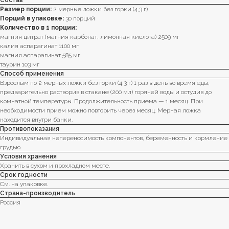
Состав
Размер порции:
2 мерные ложки без горки (4,3 г)
Порций в упаковке:
30 порций
Количество в 1 порции:
магния цитрат (магния карбонат, лимонная кислота) 2509 мг
калия аспарагинат 1100 мг
магния аспарагинат 585 мг
таурин 103 мг
Способ применения
Взрослым по 2 мерных ложки без горки (4,3 г) 1 раз в день во время еды,
предварительно растворив в стакане (200 мл) горячей воды и остудив до
комнатной температуры. Продолжительность приема — 1 месяц. При
необходимости прием можно повторить через месяц. Мерная ложка
находится внутри банки.
Противопоказания
Индивидуальная непереносимость компонентов, беременность и кормление
грудью.
Условия хранения
Хранить в сухом и прохладном месте.
Срок годности
См. на упаковке.
Страна-производитель
Россия