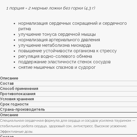
1 порция = 2 мерные ложки без горки (4,3 г)
нормализация сердечных сокращений и сердечного
ритма
улучшение тонуса сердечной мышцы
нормализация артериального давления
улучшение метаболизма миокарда
повышение устойчивости организма к стрессу
регуляция водно-солевого обмена
поддержание эластичности стенок сосудов
снятие мышечных спазмов и судорог
Описание
Состав
Способ применения
Противопоказания
Условия хранения
Срок годности
Страна-производитель
Описание
Специальная сердечная формула для сердца и сосудов усилена таурином —
стабильная работа сердца, здоровый сон, антистресс. Высокое усвоение.
Эффективные дозы.