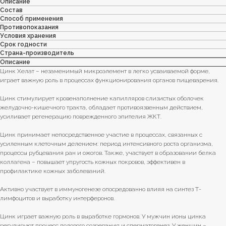
Описание
Состав
Способ применения
Противопоказания
Условия хранения
Срок годности
Страна-производитель
Описание
Цинк Хелат – незаменимый микроэлемент в легко усваиваемой форме,
играет важную роль в процессах функционирования органов пищеварения.
Цинк стимулирует кровенаполнение капилляров слизистых оболочек
желудочно-кишечного тракта, обладает противоязвенным действием,
усиливает регенерацию поврежденного эпителия ЖКТ.
Цинк принимает непосредственное участие в процессах, связанных с
усиленным клеточным делением: период интенсивного роста организма,
процессы рубцевания ран и ожогов. Также, участвует в образовании белка
коллагена – повышает упругость кожных покровов, эффективен в
профилактике кожных заболеваний.
Активно участвует в иммуногенезе опосредованно влияя на синтез Т-
лимфоцитов и выработку интерферонов.
Цинк играет важную роль в выработке гормонов. У мужчин ионы цинка
регулируют процесс полового созревания и сперматогенез. У женщин –