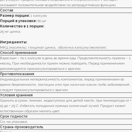
оказывает положительное воздействие на репродуктивную функцию.
Состав
Размер порции:
1 капсула
Порций в упаковке:
60 шт
Количество в 1 порции:
25 мг цинка.
Ингредиенты:
МКЦ (носитель), глицинат цинка, оболочка капсулы (желатин).
Способ применения
Взрослым – по 1 капсуле в день во время еды. Продолжительность приема – 1
месяц. При необходимости прием можно повторять. Перед применением
рекомендуется проконсультироваться с врачом.
Противопоказания
Индивидуальная непереносимость компонентов, перед применением во
время беременности, лактации или при наличии каких-либо заболеваний,
следует проконсультироваться с врачом.
Условия хранения
Хранить в сухом, темном, недоступном для детей месте, при температуре от +
15 до + 25 C. Избегать попадания прямых солнечный лучей. Продукт может
естественным образом менять цвет.
Срок годности
См. на упаковке.
Страна-производитель