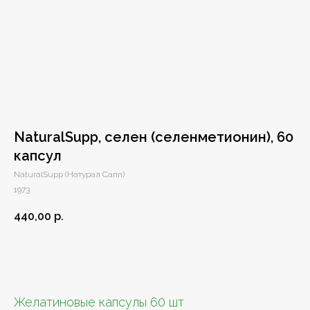
NaturalSupp, селен (селенметионин), 60
капсул
NaturalSupp (Натурал Сапп)
1973
440,00
р.
Добавить в заказ
Желатиновые капсулы 60 шт