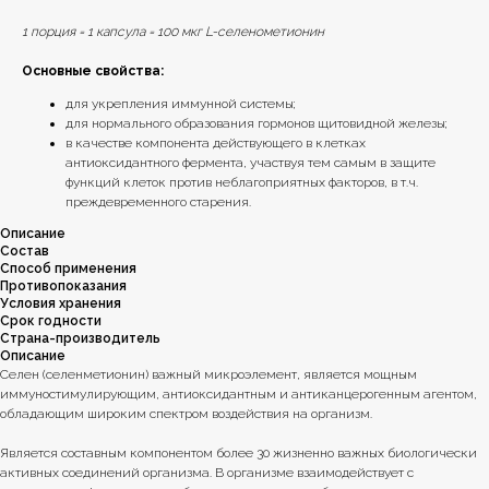
1 порция = 1 капсула = 100 мкг L-селенометионин
Основные свойства:
для укрепления иммунной системы;
для нормального образования гормонов щитовидной железы;
в качестве компонента действующего в клетках
антиоксидантного фермента, участвуя тем самым в защите
функций клеток против неблагоприятных факторов, в т.ч.
преждевременного старения.
Описание
Состав
Способ применения
Противопоказания
Условия хранения
Срок годности
Страна-производитель
Описание
Селен (селенметионин) важный микроэлемент, является мощным
иммуностимулирующим, антиоксидантным и антиканцерогенным агентом,
обладающим широким спектром воздействия на организм.
Является составным компонентом более 30 жизненно важных биологически
активных соединений организма. В организме взаимодействует с