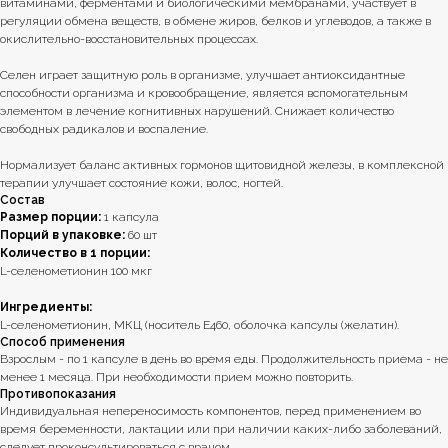
витаминами, ферментами и биологическими мембранами, участвует в
регуляции обмена веществ, в обмене жиров, белков и углеводов, а также в
окислительно-восстановительных процессах.
Селен играет защитную роль в организме, улучшает антиоксидантные
способности организма и кровообращение, является вспомогательным
элементом в лечение когнитивных нарушений. Снижает количество
свободных радикалов и воспаление.
Нормализует баланс активных гормонов щитовидной железы, в комплексной
терапии улучшает состояние кожи, волос, ногтей.
Состав
Размер порции:
1 капсула
Порций в упаковке:
60 шт
Количество в 1 порции:
L-селенометионин 100 мкг
Ингредиенты:
L-селенометионин, МКЦ (носитель Е460, оболочка капсулы (желатин).
Способ применения
Взрослым - по 1 капсуле в день во время еды. Продолжительность приема - не
менее 1 месяца. При необходимости прием можно повторить.
Противопоказания
Индивидуальная непереносимость компонентов, перед применением во
время беременности, лактации или при наличии каких-либо заболеваний,
следует проконсультироваться с врачом.