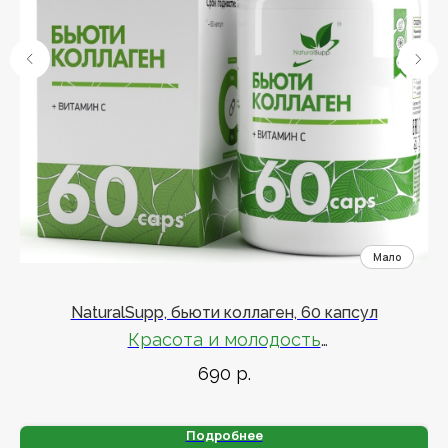
NaturalSupp, бьюти коллаген, 60 капсул
N
Красота и молодость
690
р.
С витамином С и гиалуроновой кислотой
Подробнее