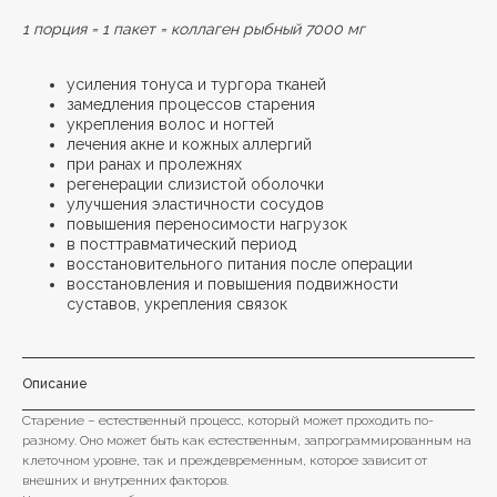
1 порция = 1 пакет = коллаген рыбный 7000 мг
усиления тонуса и тургора тканей
замедления процессов старения
укрепления волос и ногтей
лечения акне и кожных аллергий
при ранах и пролежнях
регенерации слизистой оболочки
улучшения эластичности сосудов
повышения переносимости нагрузок
в посттравматический период
восстановительного питания после операции
восстановления и повышения подвижности
суставов, укрепления связок
Описание
Старение – естественный процесс, который может проходить по-
разному. Оно может быть как естественным, запрограммированным на
клеточном уровне, так и преждевременным, которое зависит от
внешних и внутренних факторов.