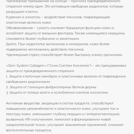
Чрезмерное пребывание на солнце – причина преждевременного
старения номер один. Это активация свободных радикалов, которые
разрушают клетки.
Курение и алкоголь – воздействие токсинов, повреждающее
эластичные волокна кожи.
Обезвоживание – сухость снижает барьерную функцию кожи и
ослабляет защиту от внешних факторов. Также имеющиеся морщины
становятся более глубокими и заметными.
Диета. При недостатке витаминов и минералов, кожа более
подвержена негативному действию токсинов.
Чрезмерный стресс способствует более быстрому износу организма.
«Skin System Collagen» ("Скин Систем Коллаген") – это трехуровневая
защита от преждевременного старения:
1. Защита клеточных мембран и эластиновых волокон от повреждения
свободными радикалами
2. Защита от гликации фибриллярных белков дермы
3. Защита от потери влаги и ослабления синтеза коллагена
Активные вещества, входящие в состав продукта, способствуют
повышению увлажнённости и эластичности кожи, улучшают тон и
текстуру кожи, уменьшают глубину морщин и гиперпигментацию,
вызванную УФ-излучением, помогают в формировании новой
соединительной ткани, улучшают заживление пролежней, снимают
воспалительные процессы.