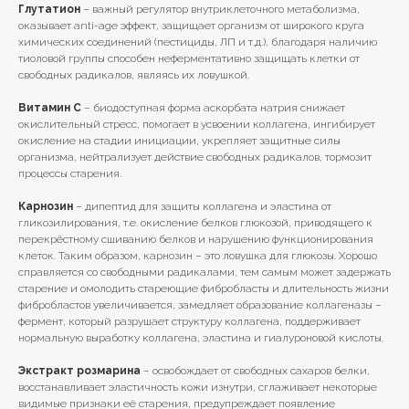
Глутатион
– важный регулятор внутриклеточного метаболизма,
оказывает anti-age эффект, защищает организм от широкого круга
химических соединений (пестициды, ЛП и т.д.), благодаря наличию
тиоловой группы способен неферментативно защищать клетки от
свободных радикалов, являясь их ловушкой.
Витамин С
– биодоступная форма аскорбата натрия снижает
окислительный стресс, помогает в усвоении коллагена, ингибирует
окисление на стадии инициации, укрепляет защитные силы
организма, нейтрализует действие свободных радикалов, тормозит
процессы старения.
Карнозин
– дипептид для защиты коллагена и эластина от
гликозилирования, т.е. окисление белков глюкозой, приводящего к
перекрёстному сшиванию белков и нарушению функционирования
клеток. Таким образом, карнозин – это ловушка для глюкозы. Хорошо
справляется со свободными радикалами, тем самым может задержать
старение и омолодить стареющие фибробласты и длительность жизни
фибробластов увеличивается, замедляет образование коллагеназы –
фермент, который разрушает структуру коллагена, поддерживает
нормальную выработку коллагена, эластина и гиалуроновой кислоты.
Экстракт розмарина
– освобождает от свободных сахаров белки,
восстанавливает эластичность кожи изнутри, сглаживает некоторые
видимые признаки её старения, предупреждает появление