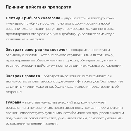
Принцип действия препарата:
Пептиды рыбного коллагена
–
улучшают тон и текстуру кожи,
уменьшают глубину морщин, помогают в формировании новой
соединительной ткани, регулируют секрецию желудочного сока,
предотвращая его чрезмерную выработку, укрепляют слизистую
кишечника и желудка.
Экстракт виноградных косточек
– содержит линолевую и
олеиновую кислоты, которые помогают увлажнять и питать кожу,
предотвращая её обезвоживание и сухость, обладает защитным и
терапевтическим действием против различных кожных осложнений.
Экстракт граната
– обладает выраженной антиоксидантной
активностью за счет высокого содержания флавоноидов. Это позволяет
защитить клетки кожи от свободных радикалов и предотвратить её
старение.
Гуарана
– помогает улучшить внешний вид кожи, снижает
воспаления и покраснения, подтягивает кожу, сохраняя её упругой и
свежей, способствует улучшению метаболических процессов в коже и
подкожно-жировой клетчатке, уменьшает отёки, помогает уменьшить
возрастные изменения зрения.