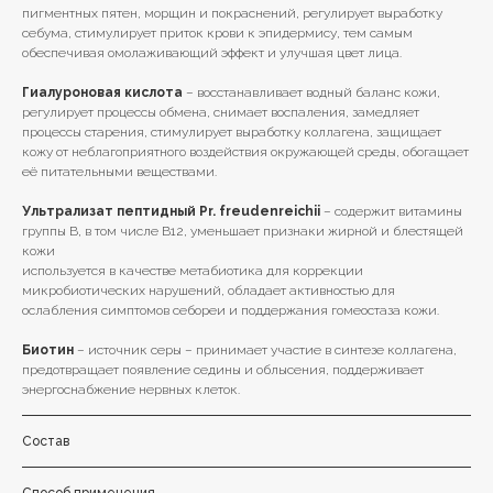
пигментных пятен, морщин и покраснений, регулирует выработку
себума, стимулирует приток крови к эпидермису, тем самым
обеспечивая омолаживающий эффект и улучшая цвет лица.
Гиалуроновая кислота
– восстанавливает водный баланс кожи,
регулирует процессы обмена, снимает воспаления, замедляет
процессы старения, стимулирует выработку коллагена, защищает
кожу от неблагоприятного воздействия окружающей среды, обогащает
её питательными веществами.
Ультрализат пептидный Pr. freudenreichii
– содержит витамины
группы B, в том числе B12, уменьшает признаки жирной и блестящей
кожи
используется в качестве метабиотика для коррекции
микробиотических нарушений, обладает активностью для
ослабления симптомов себореи и поддержания гомеостаза кожи.
Биотин
– источник серы – принимает участие в синтезе коллагена,
предотвращает появление седины и облысения, поддерживает
энергоснабжение нервных клеток.
Состав