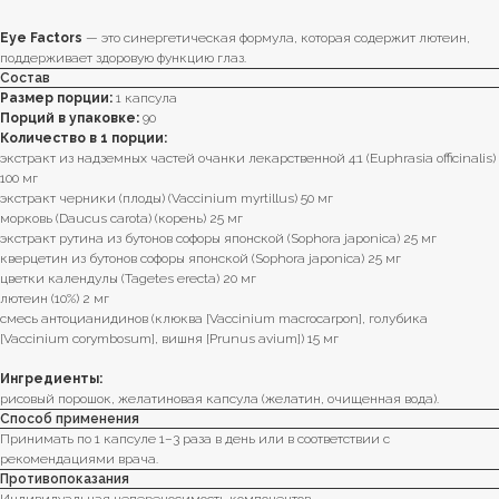
Eye Factors
— это синергетическая формула, которая содержит лютеин,
поддерживает здоровую функцию глаз.
Состав
Размер порции:
1 капсула
Порций в упаковке:
90
Количество в 1 порции:
экстракт из надземных частей очанки лекарственной 4:1 (Euphrasia officinalis)
100 мг
экстракт черники (плоды) (Vaccinium myrtillus) 50 мг
морковь (Daucus carota) (корень) 25 мг
экстракт рутина из бутонов софоры японской (Sophora japonica) 25 мг
кверцетин из бутонов софоры японской (Sophora japonica) 25 мг
цветки календулы (Tagetes erecta) 20 мг
лютеин (10%) 2 мг
смесь антоцианидинов (клюква [Vaccinium macrocarpon], голубика
[Vaccinium corymbosum], вишня [Prunus avium]) 15 мг
Ингредиенты:
рисовый порошок, желатиновая капсула (желатин, очищенная вода).
Способ применения
Принимать по 1 капсуле 1–3 раза в день или в соответствии с
рекомендациями врача.
Противопоказания