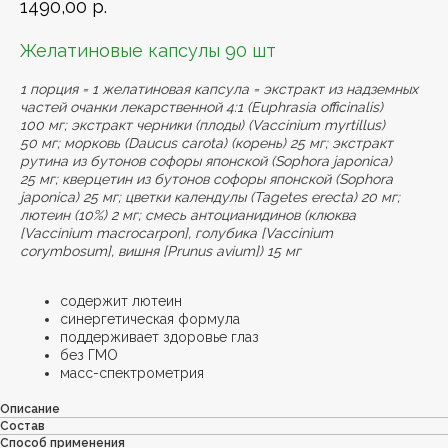
1490,00
р.
Желатиновые капсулы 90 шт
1 порция = 1 желатиновая капсула = экстракт из надземных
частей очанки лекарственной 4:1 (Euphrasia officinalis)
100 мг; экстракт черники (плоды) (Vaccinium myrtillus)
50 мг; морковь (Daucus carota) (корень) 25 мг; экстракт
рутина из бутонов софоры японской (Sophora japonica)
25 мг; кверцетин из бутонов софоры японской (Sophora
japonica) 25 мг; цветки календулы (Tagetes erecta) 20 мг;
лютеин (10%) 2 мг; смесь антоцианидинов (клюква
[Vaccinium macrocarpon], голубика [Vaccinium
corymbosum], вишня [Prunus avium]) 15 мг
содержит лютеин
синергетическая формула
поддерживает здоровье глаз
без ГМО
масс-спектрометрия
Описание
Состав
Способ применения