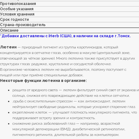
Противопоказания
Особые указания
Условия хранения
Срок годности
Страна-производитель
Описание
*Добавки доставлены с iHerb (США), в наличии на складе г.Томск.
Лютеин
— природный пигмент из группы каротиноидов, который
концентрируется в сетчатке глаза, особенно в макуле (центральной зоне,
отвечающей за чёткое зрение). Много лютеина также присутствует в других
структурах глаза: радужке, хрусталике и сосудистой оболочке.
В организме человека лютеин не вырабатывается, поэтому поступает с
пищей или при приёме специальных добавок.
Некоторые функции лютеина в организме:
pащита от вредного света — лютеин фильтрует синий свет от экранов и
солнца, снижая его повреждающее действие на клетки сетчатки.
,орьба с окислительным стрессом — как антиоксидант, лютеин
нейтрализует свободные радикалы, которые ускоряют старение глаз.
eкрепление клеток — улучшает плотность макулярного пигмента, что
поддерживает остроту зрения и контрастность.
cнижение риска заболеваний глаз — например, возрастной
макулярной дегенерации (ВМД), диабетической ретинопатии,
пигментного ретинита, длительной работы за компьютером.