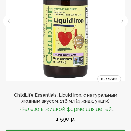
ChildLife Essentials, Liquid Iron, с натуральным
ягодным вкусом, 118 мл (4 жидк. унции)
Железо в жидкой форме для детей
1 590
р.
Замечательный вкус
К