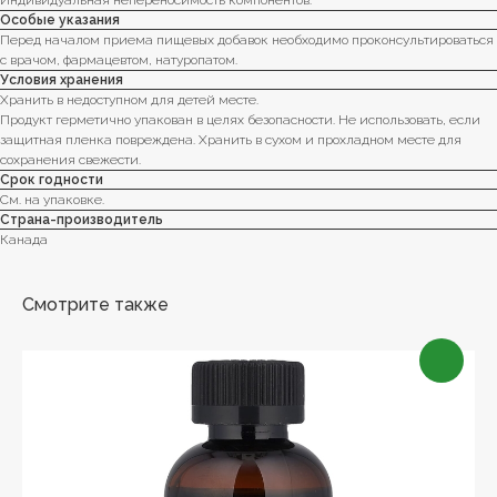
Индивидуальная непереносимость компонентов.
Особые указания
Перед началом приема пищевых добавок необходимо проконсультироваться
с врачом, фармацевтом, натуропатом.
Условия хранения
Хранить в недоступном для детей месте.
Продукт герметично упакован в целях безопасности. Не использовать, если
защитная пленка повреждена. Хранить в сухом и прохладном месте для
сохранения свежести.
Срок годности
См. на упаковке.
Страна-производитель
Канада
Смотрите также