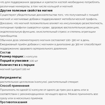
что для поддержания здоровья и крепости костей необходимо потреблять
различные минералы, в том числе кальций и магний.
Другие полезные свойства магния
Существуют убедительные доказательства того, что получаемый с пищей
магний и магниевые добавки поддерживают метаболический профиль.
Доказано, что магний положительно влияет на инсулиновую резистентность,
липидные профили сыворотки крови, здоровую воспалительную реакцию,
эндотелиальную функцию, окислительный стресс и степень агрегации
тромбоцитов.
Обычная доза элементарного магния составляет 100–300 мг в день.
Ежедневный приём добавки с магнием в диапазоне до 300 мг способствует
поддержанию здорового артериального давления.
Состав
Размер порции:
1 капсула
Порций в упаковке:
100 шт
Количество в 1 порции
магний (цитрат) 100 мг
Ингредиенты:
растительная целлюлоза (капсула), растительный стеарат.
Способ применения
Принимать по одной (1) капсуле от одного до трех раз в день или в
соответствии с рекомендациями лечащего врача. Можно принимать все
сразу или в несколько приемов.
Противопоказания