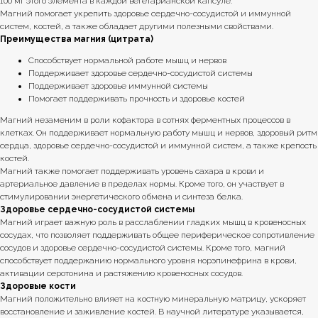
100 мг этого элемента в каждой вегетарианской капсуле.
Магний помогает укрепить здоровье сердечно-сосудистой и иммунной
систем, костей, а также обладает другими полезными свойствами.
Преимущества магния (цитрата)
Способствует нормальной работе мышц и нервов
Поддерживает здоровье сердечно-сосудистой системы
Поддерживает здоровье иммунной системы
Помогает поддерживать прочность и здоровье костей
Магний незаменим в роли кофактора в сотнях ферментных процессов в
клетках. Он поддерживает нормальную работу мышц и нервов, здоровый ритм
сердца, здоровье сердечно-сосудистой и иммунной систем, а также крепость
костей.
Магний также помогает поддерживать уровень сахара в крови и
артериальное давление в пределах нормы. Кроме того, он участвует в
стимулировании энергетического обмена и синтеза белка.
Здоровье сердечно-сосудистой системы
Магний играет важную роль в расслаблении гладких мышц в кровеносных
сосудах, что позволяет поддерживать общее периферическое сопротивление
сосудов и здоровье сердечно-сосудистой системы. Кроме того, магний
способствует поддержанию нормального уровня норэпинефрина в крови,
активации серотонина и растяжению кровеносных сосудов.
Здоровые кости
Магний положительно влияет на костную минеральную матрицу, ускоряет
восстановление и заживление костей. В научной литературе указывается,