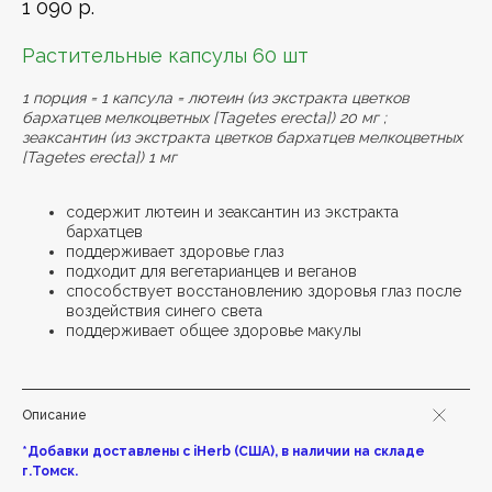
1 090
р.
Растительные капсулы 60 шт
1 порция = 1 капсула = лютеин (из экстракта цветков
бархатцев мелкоцветных [Tagetes erecta]) 20 мг ;
зеаксантин (из экстракта цветков бархатцев мелкоцветных
[Tagetes erecta]) 1 мг
содержит лютеин и зеаксантин из экстракта
бархатцев
поддерживает здоровье глаз
подходит для вегетарианцев и веганов
способствует восстановлению здоровья глаз после
воздействия синего света
поддерживает общее здоровье макулы
Описание
*Добавки доставлены с iHerb (США), в наличии на складе
г.Томск.