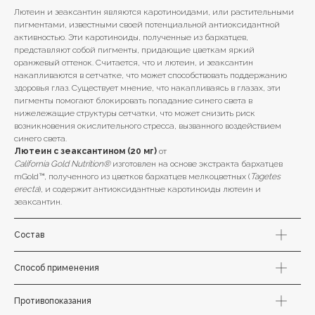
Лютеин и зеаксантин являются каротиноидами, или растительными
пигментами, известными своей потенциальной антиоксидантной
активностью. Эти каротиноиды, полученные из бархатцев,
представляют собой пигменты, придающие цветкам яркий
оранжевый оттенок. Считается, что и лютеин, и зеаксантин
накапливаются в сетчатке, что может способствовать поддержанию
здоровья глаз. Существует мнение, что накапливаясь в глазах, эти
пигменты помогают блокировать попадание синего света в
нижележащие структуры сетчатки, что может снизить риск
возникновения окислительного стресса, вызванного воздействием
синего света.
Лютеин с зеаксантином (20 мг)
от
California Gold Nutrition®
изготовлен на основе экстракта бархатцев
mGold™, полученного из цветков бархатцев мелкоцветных (
Tagetes
erecta
), и содержит антиоксидантные каротиноиды лютеин и
зеаксантин.
Состав
Способ применения
Противопоказания