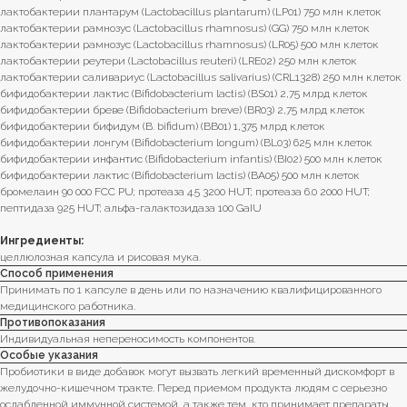
лактобактерии плантарум (Lactobacillus plantarum) (LP01) 750 млн клеток
лактобактерии рамнозус (Lactobacillus rhamnosus) (GG) 750 млн клеток
лактобактерии рамнозус (Lactobacillus rhamnosus) (LR05) 500 млн клеток
лактобактерии реутери (Lactobacillus reuteri) (LRE02) 250 млн клеток
лактобактерии саливариус (Lactobacillus salivarius) (CRL1328) 250 млн клеток
бифидобактерии лактис (Bifidobacterium lactis) (BS01) 2,75 млрд клеток
бифидобактерии бреве (Bifidobacterium breve) (BR03) 2,75 млрд клеток
бифидобактерии бифидум (B. bifidum) (BB01) 1,375 млрд клеток
бифидобактерии лонгум (Bifidobacterium longum) (BL03) 625 млн клеток
бифидобактерии инфантис (Bifidobacterium infantis) (BI02) 500 млн клеток
бифидобактерии лактис (Bifidobacterium lactis) (BA05) 500 млн клеток
бромелаин 90 000 FCC PU; протеаза 4.5 3200 HUT; протеаза 6.0 2000 HUT;
пептидаза 925 HUT; альфа-галактозидаза 100 GaIU
Ингредиенты:
целлюлозная капсула и рисовая мука.
Способ применения
Принимать по 1 капсуле в день или по назначению квалифицированного
медицинского работника.
Противопоказания
Индивидуальная непереносимость компонентов.
Особые указания
Пробиотики в виде добавок могут вызвать легкий временный дискомфорт в
желудочно-кишечном тракте. Перед приемом продукта людям с серьезно
ослабленной иммунной системой, а также тем, кто принимает препараты,