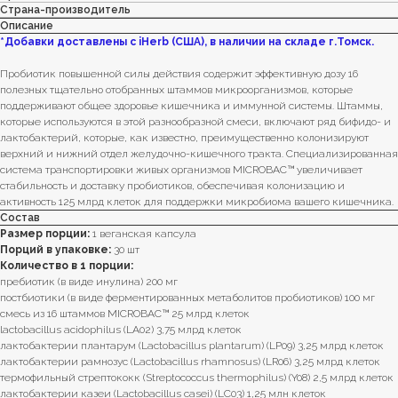
Страна-производитель
Описание
*Добавки доставлены с iHerb (США), в наличии на складе г.Томск.
Пробиотик повышенной силы действия содержит эффективную дозу 16
полезных тщательно отобранных штаммов микроорганизмов, которые
поддерживают общее здоровье кишечника и иммунной системы. Штаммы,
которые используются в этой разнообразной смеси, включают ряд бифидо- и
лактобактерий, которые, как известно, преимущественно колонизируют
верхний и нижний отдел желудочно-кишечного тракта. Специализированная
система транспортировки живых организмов MICROBAC™ увеличивает
стабильность и доставку пробиотиков, обеспечивая колонизацию и
активность 125 млрд клеток для поддержки микробиома вашего кишечника.
Состав
Размер порции:
1 веганская капсула
Порций в упаковке:
30 шт
Количество в 1 порции:
пребиотик (в виде инулина) 200 мг
постбиотики (в виде ферментированных метаболитов пробиотиков) 100 мг
смесь из 16 штаммов MICROBAC™ 25 млрд клеток
lactobacillus acidophilus (LA02) 3,75 млрд клеток
лактобактерии плантарум (Lactobacillus plantarum) (LP09) 3,25 млрд клеток
лактобактерии рамнозус (Lactobacillus rhamnosus) (LR06) 3,25 млрд клеток
термофильный стрептококк (Streptococcus thermophilus) (Y08) 2,5 млрд клеток
лактобактерии казеи (Lactobacillus casei) (LC03) 1,25 млн клеток