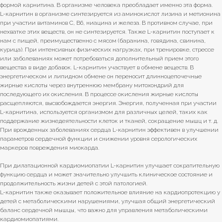
формой карнитина. В организме человека преобладает именно эта форма.
L-карнитин в организме синтезируется из аминокислот лизина и метионина
при участии витаминов С, В6, ниацина и железа. В противном случае, при
нехватке этих веществ, он не синтезируется. Также L-карнитин поступает к
нам с пищей, преимущественно с мясом (баранина, говядина, свинина,
курица). При интенсивных физических нагрузках, при тренировке, стрессе
или заболеваниях может потребоваться дополнительный прием этого
вещества в виде добавок. L-карнитин участвует в обмене веществ. В
энергетическом и липидном обмене он переносит длинноцепочечные
жирные кислоты через внутреннюю мембрану митохондрий для
последующего их окисления. В процессе окисления жирные кислоты
расщепляются, высвобождается энергия. Энергия, полученная при участии
L-карнитина, используется организмом для различных целей, таких как
поддержание жизнедеятельности клеток и тканей, сокращение мышц и т. д.
При врожденных заболеваниях сердца L-карнитин эффективен в улучшении
параметров сердечной функции и снижении уровня серологических
маркеров повреждения миокарда.
При дилатационной кардиомиопатии L-карнитин улучшает сократительную
функцию сердца и может значительно улучшить клиническое состояние и
продолжительность жизни детей с этой патологией.
L-карнитин также оказывает положительное влияние на кардиопротекцию у
детей с метаболическими нарушениями, улучшая общий энергетический
баланс сердечной мышцы, что важно для управления метаболическими
кардиомиопатиями.