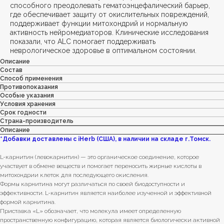
способного преодолевать гематоэнцефалический барьер,
где обеспечивает защиту от окислительных повреждений,
поддерживает функции митохондрий и нормальную
активность нейромедиаторов. Клинические исследования
показали, что ALC помогает поддерживать
неврологическое здоровье в оптимальном состоянии.
Описание
Состав
Способ применения
Противопоказания
Особые указания
Условия хранения
Срок годности
Страна-производитель
Описание
*Добавки доставлены с iHerb (США), в наличии на складе г.Томск.
L-карнитин (левокарнитин) — это органическое соединение, которое
участвует в обмене веществ и помогает переносить жирные кислоты в
митохондрии клеток для последующего окисления.
Формы карнитина могут различаться по своей биодоступности и
эффективности. L-карнитин является наиболее изученной и эффективной
формой карнитина.
Приставка «L» обозначает, что молекула имеет определенную
пространственную конфигурацию, которая является биологически активной