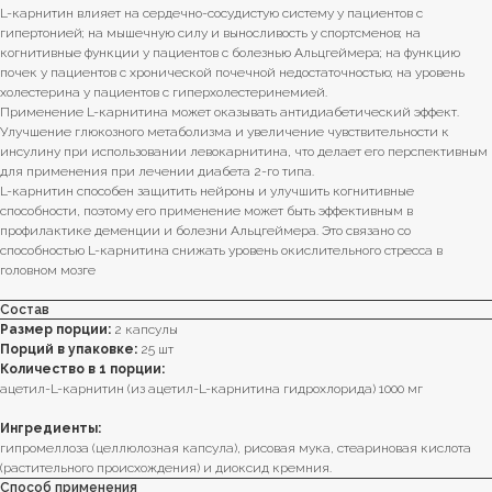
L-карнитин влияет на сердечно-сосудистую систему у пациентов с
гипертонией; на мышечную силу и выносливость у спортсменов; на
когнитивные функции у пациентов с болезнью Альцгеймера; на функцию
почек у пациентов с хронической почечной недостаточностью; на уровень
холестерина у пациентов с гиперхолестеринемией.
Применение L-карнитина может оказывать антидиабетический эффект.
Улучшение глюкозного метаболизма и увеличение чувствительности к
инсулину при использовании левокарнитина, что делает его перспективным
для применения при лечении диабета 2-го типа.
L-карнитин способен защитить нейроны и улучшить когнитивные
способности, поэтому его применение может быть эффективным в
профилактике деменции и болезни Альцгеймера. Это связано со
способностью L-карнитина снижать уровень окислительного стресса в
головном мозге
Состав
Размер порции:
2 капсулы
Порций в упаковке:
25 шт
Количество в 1 порции:
ацетил-L-карнитин (из ацетил-L-карнитина гидрохлорида) 1000 мг
Ингредиенты:
гипромеллоза (целлюлозная капсула), рисовая мука, стеариновая кислота
(растительного происхождения) и диоксид кремния.
Способ применения