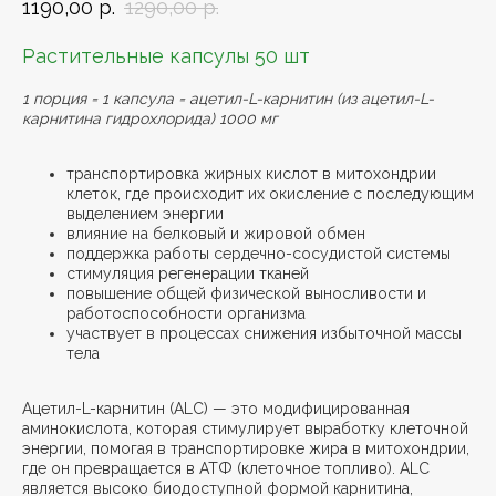
1190,00
р.
1290,00
р.
Растительные капсулы 50 шт
1 порция = 1 капсула = ацетил-L-карнитин (из ацетил-L-
карнитина гидрохлорида) 1000 мг
транспортировка жирных кислот в митохондрии
клеток, где происходит их окисление с последующим
выделением энергии
влияние на белковый и жировой обмен
поддержка работы сердечно-сосудистой системы
стимуляция регенерации тканей
повышение общей физической выносливости и
работоспособности организма
участвует в процессах снижения избыточной массы
тела
Ацетил-L-карнитин (ALC) — это модифицированная
аминокислота, которая стимулирует выработку клеточной
энергии, помогая в транспортировке жира в митохондрии,
где он превращается в АТФ (клеточное топливо). ALC
является высоко биодоступной формой карнитина,