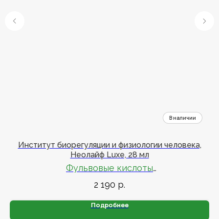
Институт биорегуляции и физиологии человека,
Неолайф Luxe, 28 мл
Фульвовые кислоты
2 190
р.
Продукт для здоровья с увеличенным содержанием
гиматомелановых фракций
Подробнее