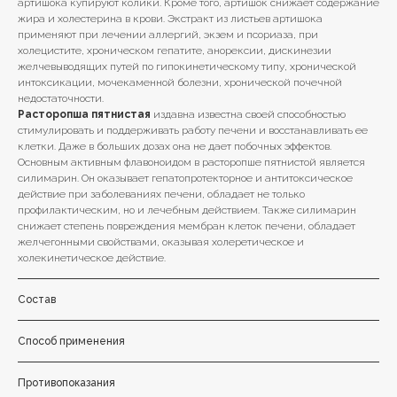
артишока купируют колики. Кроме того, артишок снижает содержание
жира и холестерина в крови. Экстракт из листьев артишока
применяют при лечении аллергий, экзем и псориаза, при
холецистите, хроническом гепатите, анорексии, дискинезии
желчевыводящих путей по гипокинетическому типу, хронической
интоксикации, мочекаменной болезни, хронической почечной
недостаточности.
Расторопша пятнистая
издавна известна своей способностью
стимулировать и поддерживать работу печени и восстанавливать ее
клетки. Даже в больших дозах она не дает побочных эффектов.
Основным активным флавоноидом в расторопше пятнистой является
силимарин. Он оказывает гепатопротекторное и антитоксическое
действие при заболеваниях печени, обладает не только
профилактическим, но и лечебным действием. Также силимарин
снижает степень повреждения мембран клеток печени, обладает
желчегонными свойствами, оказывая холеретическое и
холекинетическое действие.
Состав
Способ применения
Противопоказания