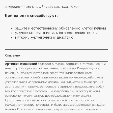
1 порция = 5 мл (1 ч. л.) = полиэкстракт 5 мл
Компоненты способствуют:
защите и естественному обновлению клеток печени
улучшению функционального состояния печени
мягкому желчегонному действию
Описание
Артишок испанский
обладает антиоксидантным, антитоксическим,
гепатопротекторным и желчегонным свойствами. Воздействуя на
печень, он стимулирует вывод продуктов жизнедеятельности
организма из ее тканей, а также оказывает мочегонное действие и
ускоряет вывод из организма избыточной жидкости. С точки зрения
фармацевтики, галеновые препараты артишока представляют собой
горькое средство с благотворным воздействием на работу печени,
одновременно стимулирующее образование и отток желчи.
Препараты артишока хорошо помогают при тошноте, снимают
ощущение тяжести, метеоризм и боли, вызываемые плохой функцией
печени. При камнях в желчном пузыре отмечается, что препараты