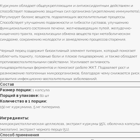
Куркумин обладает общеукрепляющим и антиоксидантным действием и
способствует повышению защитных сил организма (укреплению иммунитета),
Регулирует баланс веществ, подавляющих воспалительные процессы.
Способствует улучшению подвижности и гибкости суставов, улучшению
функционального состояния печени, желчевыводящих путей, желудочно-
кишечного тракта, нормализации обмена веществ при метаболическом
синдроме, сохранению молодости и замедлению процессов старения.
Черный перец содержит биоактивный элемент пиперин, который помогает
облегчить тошноту, головные боли и плохое пищеварение, и также обладает
противовоспалительными свойствами. Усиливает активность
пищеварительных ферментов и помогают работе ЖКТ. Подавляет рост и
размножение патогенных микроорганизмов, благодаря чему снижается риск
развития инфекционно-воспалительных заболеваний.
Состав
Размер порции:
1 капсула
Порций в упаковке:
60 шт
Количество в 1 порции:
150 мг куркумина, 5 мг пиперина.
Ингредиенты:
микрокристаллическая целлюлоза, экстракт куркумы 95%, оболочка капсулы
(желатин), экстракт черного перца (5:1).
Способ применения