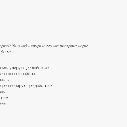
оркой (800 мг) = таурин 720 мг; экстракт коры
 80 мг
номодулирующее действие
лчегонное свойство
ность
и регенерирующее действие
фект
твие
ена