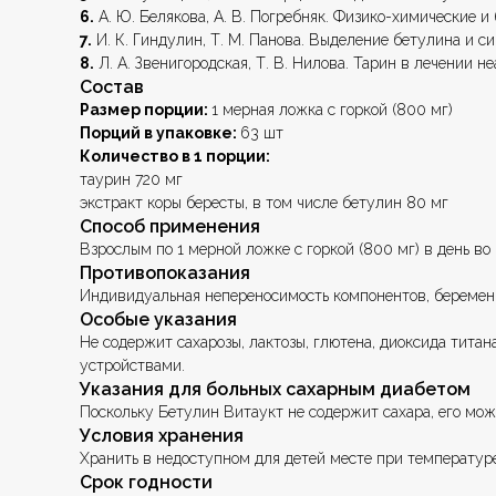
6.
А. Ю. Белякова, А. В. Погребняк. Физико-химические и
7.
И. К. Гиндулин, Т. М. Панова. Выделение бетулина и с
8.
Л. А. Звенигородская, Т. В. Нилова. Тарин в лечении 
Состав
Размер порции:
1 мерная ложка с горкой (800 мг)
Порций в упаковке:
63 шт
Количество в 1 порции:
таурин 720 мг
экстракт коры бересты, в том числе бетулин 80 мг
Способ применения
Взрослым по 1 мерной ложке с горкой (800 мг) в день в
Противопоказания
Индивидуальная непереносимость компонентов, беременн
Особые указания
Не содержит сахарозы, лактозы, глютена, диоксида тита
устройствами.
Указания для больных сахарным диабетом
Поскольку Бетулин Витаукт не содержит сахара, его мож
Условия хранения
Хранить в недоступном для детей месте при температуре
Срок годности