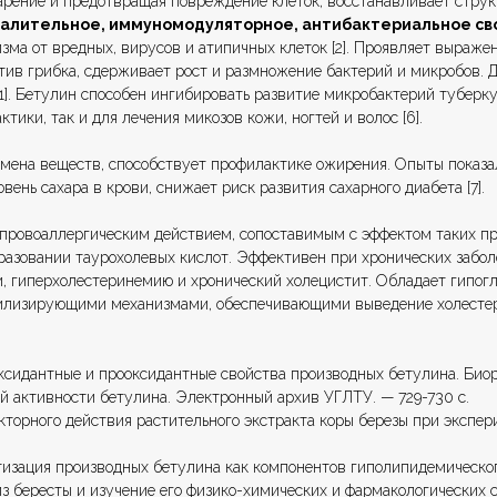
тарение и предотвращая повреждение клеток, восстанавливает стр
алительное, иммуномодуляторное, антибактериальное св
зма от вредных, вирусов и атипичных клеток [2]. Проявляет выраж
ив грибка, сдерживает рост и размножение бактерий и микробов. Д
eus [1]. Бетулин способен ингибировать развитие микробактерий тубе
ики, так и для лечения микозов кожи, ногтей и волос [6].
мена веществ, способствует профилактике ожирения. Опыты показал
ень сахара в крови, снижает риск развития сахарного диабета [7].
ровоаллергическим действием, сопоставимым с эффектом таких преп
азовании таурохолевых кислот. Эффективен при хронических забол
и, гиперхолестеринемию и хронический холецистит. Обладает гипо
лизирующими механизмами, обеспечивающими выведение холестери
тиоксидантные и прооксидантные свойства производных бетулина. Био
ой активности бетулина. Электронный архив УГЛТУ. — 729-730 с.
текторного действия растительного экстракта коры березы при эксп
тизация производных бетулина как компонентов гиполипидемическог
из бересты и изучение его физико-химических и фармакологических с