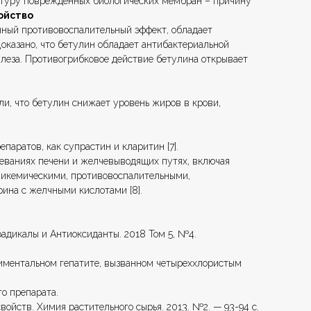
уктуру поврежденных биологических мембран – причину
ойство
енный противовоспалительный эффект, обладает
оказано, что бетулин обладает антибактериальной
ркулеза. Противогрибковое действие бетулина открывает
и, что бетулин снижает уровень жиров в крови,
аратов, как супрастин и кларитин [7].
еваниях печени и желчевыводящих путях, включая
гликемическими, противовоспалительными,
на с желчными кислотами [8].
радикалы и Антиоксиданты. 2018 Том 5, №4.
ериментальном гепатите, вызванном четыреххлористым
о препарата.
войств. Химия растительного сырья. 2013. №2. — 93-94 с.