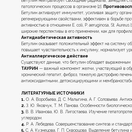
Бетулин нейтрализует свободные радикалы, замедляя с
патологических процессов в организме [2].
Противовосп
Бетулин активирует иммунитет, усиливая защиту органи
регенерирующими свойствами, эффективен в борьбе прот
активностью в отношении E. coli, P. aeruginosa, St. Aur
широкие перспективы в его применении, как для профилакт
Антидиабетическая активность
Бетулин оказывает положительный эффект на систему об
повышает чувствительность к инсулину, нормализует уров
Антиаллергическое действие
Существуют данные, что бетулин обладает выраженным п
ТАУРИН
— важный компонент желчи, участвующий в обр
хронический гепатит, фиброз, тяжелую дистрофию печен
антиоксидантными, детоксицирующими и мембраностаби
ЛИТЕРАТУРНЫЕ ИСТОЧНИКИ
1.
О. А. Воробьева, Д. С. Малыгина, А. Г. Соловьева. Ан
2.
З. Ю. Яковчук, Т. М. Панова. Особенности биологическ
3.
В. В. Иванова, Ю. В. Лигостаева. Изучение гепатопро
углеродом.
4.
Р. А. Лебедева. Совершенствование синтеза и стандар
5.
С. А. Кузнецова, Г. П. Скворцова. Выделение бетулина 