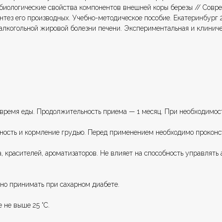
 биологические свойства компонентов внешней коры березы // Совре
интез его производных. Учебно-методическое пособие. Екатеринбург 
неалкогольной жировой болезни печени. Экспериментальная и клиниче
о время еды. Продолжительность приема — 1 месяц. При необходимо
ость и кормление грудью. Перед применением необходимо проконсу
на, красителей, ароматизаторов. Не влияет на способность управлят
но принимать при сахарном диабете.
 не выше 25 °С.