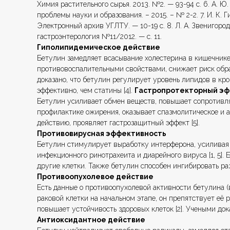
Химия растительного сырья. 2013. №2. — 93-94 с. 6. А. 
проблемы науки и образования. – 2015. – № 2-2. 7. И. К.
Электронный архив УГЛТУ. — 10-19 с. 8. Л. А. Звенигоро
гастроэнтерология №11/2012. — с. 11.
Гиполипидемическое действие
Бетулин замедляет всасывание холестерина в кишечнике
противовоспалительными свойствами, снижает риск обра
доказано, что бетулин регулирует уровень липидов в кр
эффективно, чем статины [4].
Гастропротекторный э
Бетулин усиливает обмен веществ, повышает сопротивля
профилактике ожирения, оказывает спазмолитическое и 
действию, проявляет гастрозащитный эффект [5].
Противовирусная эффективность
Бетулин стимулирует выработку интерферона, усиливая з
инфекционного ринотрахеита и диарейного вируса [1, 5].
другие клетки. Также бетулин способен ингибировать ра
Противоопухолевое действие
Есть данные о противоопухолевой активности бетулина 
раковой клетки на начальном этапе, он препятствует её 
повышает устойчивость здоровых клеток [2]. Учеными док
Антиоксидантное действие