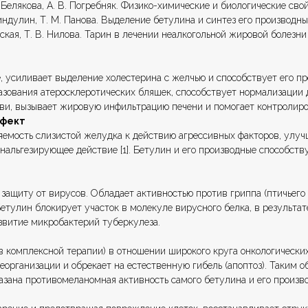
Ю. Белякова, А. В. Погребняк. Физико-химические и биологические с
 Гиндулин, Т. М. Панова. Выделение бетулина и синтез его производн
дская, Т. В. Нилова. Тарин в лечении неалкогольной жировой болезн
, усиливает выделение холестерина с желчью и способствует его 
зования атеросклеротических бляшек, способствует нормализации д
ови, вызывает жировую инфильтрацию печени и помогает контролиро
ффект
емость слизистой желудка к действию агрессивных факторов, улуч
анальгезирующее действие [1]. Бетулин и его производные способс
ащиту от вирусов. Обладает активностью против гриппа (птичьего и
 Бетулин блокирует участок в молекуле вирусного белка, в результ
звитие микробактерий туберкулеза.
(в комплексной терапии) в отношении широкого круга онкологически
реорганизации и обрекает на естественную гибель (апоптоз). Таким 
азана противомеланомная активность самого бетулина и его произво