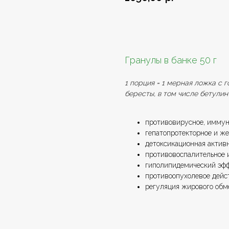
Добавить в заказ
Гранулы в банке 50 г
1 порция = 1 мерная ложка с г
бересты, в том числе бетулин
противовирусное, имму
гепатопротекторное и же
детоксикационная актив
противовоспалительное 
гиполипидемический эф
противоопухолевое дейс
регуляция жирового обм