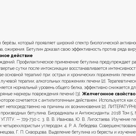
 берёзы, который проявляет широкий спектр биологической активно
за, ожирения. Бетулин доказал свою эффективность против ряда вир
рное действие
ждений. Профилактическое применение бетулина предупреждает ра
вертые сутки после интоксикации восстанавливается интенсивност
ве основной терапии) при: острых и хронических поражениях печени
и лучевой терапии; алкогольных поражениях печени [2]. Терапевтиче
няется нормальный уровень общего белка, эффективно снижается дл
рямые маркеры повреждения печени) [3].
Желчегонное свойство
которое сочетается с антилитогенным действием. Используется как
яет непосредственно на причины их возникновения [2]. ЛИТЕРАТУРНЫЕ
роизводных бетулина. Биорадикалы и Антиоксиданты. 2018 Том 5, №4
ГЛТУ. — 729-730 с. 3. В. В. Иванова, Ю. В. Лигостаева. Изучение г
 четыреххлористым углеродом. 4. Р. А. Лебедева. Совершенствован
знецова, Г. П. Скворцова. Выделение бетулина из бересты и изучени