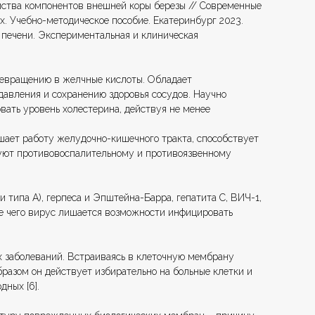
войства компонентов внешней коры березы // Современные
ых. Учебно-методическое пособие. Екатеринбург 2023.
и печени. Экспериментальная и клиническая
превращению в желчные кислоты. Обладает
авления и сохранению здоровья сосудов. Научно
вать уровень холестерина, действуя не менее
шает работу желудочно-кишечного тракта, способствует
твуют противовоспалительному и противоязвенному
 типа А), герпеса и Эпштейна-Барра, гепатита С, ВИЧ-1,
ате чего вирус лишается возможности инфицировать
х заболеваний. Встраиваясь в клеточную мембрану
образом он действует избирательно на больные клетки и
дных [6].