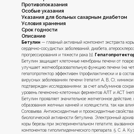
Противопоказания
Особые указания
Указания для больных сахарным диабетом
Условия хранения
Срок годности
Описание
Бетулин
— главный активный компонент экстракта коры
сердечно-сосудистых заболеваний, диабета, атеросклеро
прогрессирования и тяжести рака [1].
Гепатопротекто
Бетулин защищает клеточные мембраны печени от повре
улучшает желчеобразовательную функцию печени (на чет
гепатопротектор эффективен (профилактически и в соста
вирусных заболеваниях печени (гепатит А, В, С); химико
подтвержден исследованиями: за счет альбуминов сохра
уровень печеночно-клеточных ферментов АЛТ и АСТ (неп
Бетулин проявляет значительное желчегонное действие, 
образования желчных камней и холецистита, так как вли
Соловьева. Антиоксидантные и прооксидантные свойства п
биологической активности бетулина. Электронный архив У
коры березы при экспериментальном гепатите, вызванном
компонентов гиполипидемического препарата. 5. С. А. Ку