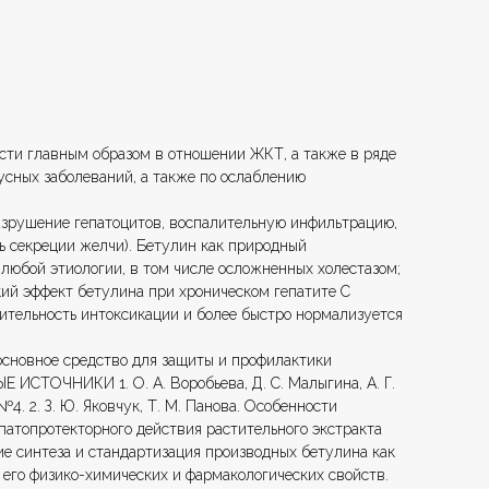
сти главным образом в отношении ЖКТ, а также в ряде
усных заболеваний, а также по ослаблению
зрушение гепатоцитов, воспалительную инфильтрацию,
ь секреции желчи). Бетулин как природный
 любой этиологии, в том числе осложненных холестазом;
ский эффект бетулина при хроническом гепатите С
ительность интоксикации и более быстро нормализуется
 основное средство для защиты и профилактики
 ИСТОЧНИКИ 1. О. А. Воробьева, Д. С. Малыгина, А. Г.
. 2. З. Ю. Яковчук, Т. М. Панова. Особенности
епатопротекторного действия растительного экстракта
ие синтеза и стандартизация производных бетулина как
е его физико-химических и фармакологических свойств.