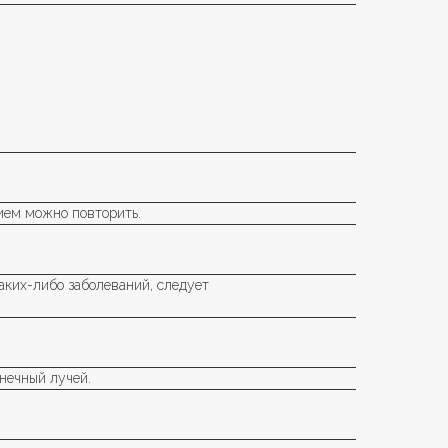
рием можно повторить.
аких-либо заболеваний, следует
лнечный лучей.