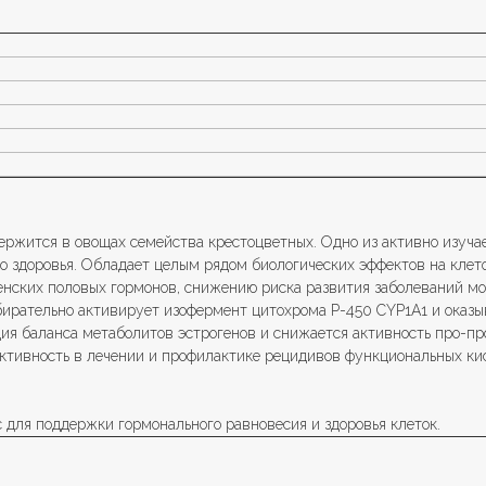
ержится в овощах семейства крестоцветных. Одно из активно изуча
о здоровья. Обладает целым рядом биологических эффектов на клет
нских половых гормонов, снижению риска развития заболеваний мо
ирательно активирует изофермент цитохрома Р-450 CYP1A1 и оказы
ция баланса метаболитов эстрогенов и снижается активность про-пр
ктивность в лечении и профилактике рецидивов функциональных кис
с для поддержки гормонального равновесия и здоровья клеток.