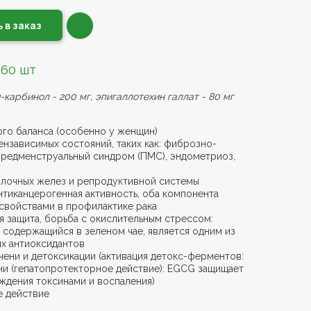
 в заказ
 60 шт
3-карбинол - 200 мг, эпигаллотехин галлат - 80 мг
го баланса (особенно у женщин)
нзависимых состояний, таких как: фиброзно-
 предменструальный синдром (ПМС), эндометриоз,
лочных желез и репродуктивной системы
нтиканцерогенная активность, оба компонента
свойствами в профилактике рака
я защита, борьба с окислительным стрессом:
, содержащийся в зеленом чае, является одним из
ых антиоксидантов
чени и детоксикации (активация детокс-ферментов:
ени (гепатопротекторное действие): EGCG защищает
ждения токсинами и воспаления)
е действие