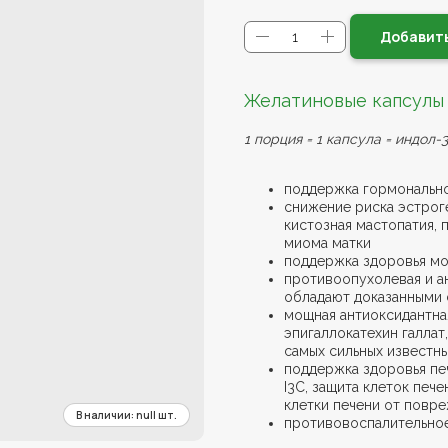
Добавить
Желатиновые капсулы
1 порция = 1 капсула = индол-
поддержка гормонально
снижение риска эстроге
кистозная мастопатия,
миома матки
поддержка здоровья мо
противоопухолевая и а
обладают доказанными 
мощная антиоксидантна
эпигаллокатехин галлат
самых сильных известн
поддержка здоровья пе
I3C, защита клеток печ
клетки печени от повре
противовоспалительно