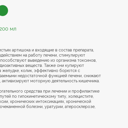
200 мл
стьях артишока и входящие в состав препарата,
действием на работу печени, стимулируют
способствуют выведению из организма токсинов,
диоактивных веществ. Также они купируют
в желудке, колик, эффективно борются с
ваемыми недостаточной функцией печени, снижают
, активизируют моторную деятельность кишечника.
огательного средства при лечении и профилактике
утей по гипокинетическому типу, холецистите,
ксии, хронических интоксикациях, хронической
очекаменной болезни, уратурии, атеросклерозе,