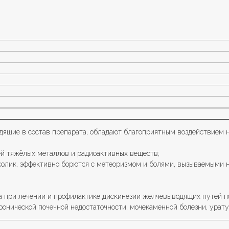
дящие в состав препарата, обладают благоприятным воздействием н
ей тяжёлых металлов и радиоактивных веществ;
колик, эффективно борются с метеоризмом и болями, вызываемыми н
а при лечении и профилактике дискинезии желчевыводящих путей по
хронической почечной недостаточности, мочекаменной болезни, урату