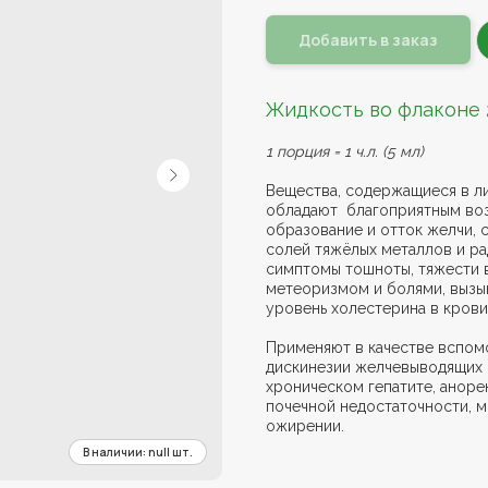
Добавить в заказ
Жидкость во флаконе 
1 порция = 1 ч.л. (5 мл)
Вещества, содержащиеся в ли
обладают благоприятным воз
образование и отток желчи, 
солей тяжёлых металлов и ра
симптомы тошноты, тяжести 
метеоризмом и болями, вызы
уровень холестерина в крови
Применяют в качестве вспом
дискинезии желчевыводящих п
хроническом гепатите, аноре
почечной недостаточности, м
ожирении.