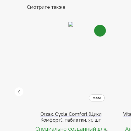
Смотрите также
 Шиповник
Orzax, Cycle Comfort (Цикл
Vit
ы, 220 мл
Комфорт), таблетки, 30 шт
тин,
Cпециально созданный для
А