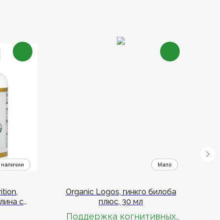
ition,
Organic Logos, гинкго билоба
лина с
плюс, 30 мл
де
офиллом,
Поддержка когнитивных