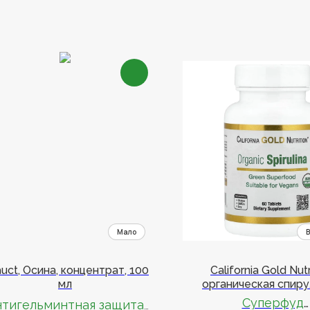
auct, Осина, концентрат, 100
California Gold Nutr
мл
органическая спиру
фикоцианином и хлор
Суперфуд
нтигельминтная защита