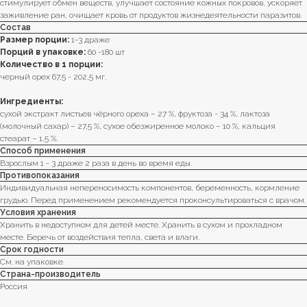
стимулирует обмен веществ, улучшает состояние кожных покровов, ускоряет
заживление ран, очищает кровь от продуктов жизнедеятельности паразитов.
Состав
Размер порции:
1-3 драже
Порций в упаковке:
60 -180 шт
Количество в 1 порции:
черный орех 67,5 - 202,5 мг.
Ингредиенты:
сухой экстракт листьев чёрного ореха – 27 %, фруктоза - 34 %, лактоза
(молочный сахар) – 27,5 %, сухое обезжиренное молоко – 10 %, кальция
стеарат – 1,5 %.
Способ применения
Взрослым 1 - 3 драже 2 раза в день во время еды.
Противопоказания
Индивидуальная непереносимость компонентов, беременность, кормление
грудью. Перед применением рекомендуется проконсультироваться с врачом.
Условия хранения
Хранить в недоступном для детей месте. Хранить в сухом и прохладном
месте. Беречь от воздействия тепла, света и влаги.
Срок годности
См. на упаковке.
Страна-производитель
Россия