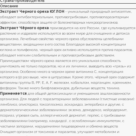
Страна-производитель
Описание
Экстракт Черного ореха ЮГЛОН
- уникальный природный антисептик,
обладает антибактериальным, противогрибковым, противопаразитарным
эффектом, способствуя защите от болезнетворных микроорганизмов.
Экстракт Чёрного ореха
производится на юге России, где культивируется
растение и издревле используется во всем мире для очищения и детокса
организма. Лечебные свойства черного ореха обусловлены целебными
веществами, входящими в его состав. Благодаря высокой концентрации
юглона и полифенола, черный орех активно используется против паразитов,
обладает мягким слабительным и противогрибковым действием.
Преимуществом чёрного ореха является его уникальная способность
уничтожать не только паразитов, но и их личинки, выводить всю «грязь» из
организма. Особенно много в черном орехе витамина С, концентрация
которого в 50 раз выше, чем в цитрусовых. Кроме этого, чёрный орех содержит
витамины группы В, РР, Е, А, F, железом, кобальтом, марганцем, кремнием,
фосфором. Также много биофлавоноидов, дубильных веществ, танина.
Применяется
для общей детоксикации и уменьшения зашлакованности
организма. Для людей с паразитарными заболеваниями (глистные инвазии):
лямблиоз, описторхоз, токсоплазмоз, аскаридоз, энтеробиоз и другие, с
дерматологическими заболеваниями: экзема, демодекоз, нейродермит,
псориаз, угревая сыпь, аллергический дерматит, герпес, с грибковыми
заболеваниями (например, кандидоз) , с ослабленным иммунитетом, с
частыми запорами, нарушениями пищеварения и обмена веществ
Очищает организм от токсинов и паразитов, улучшает метаболизм и