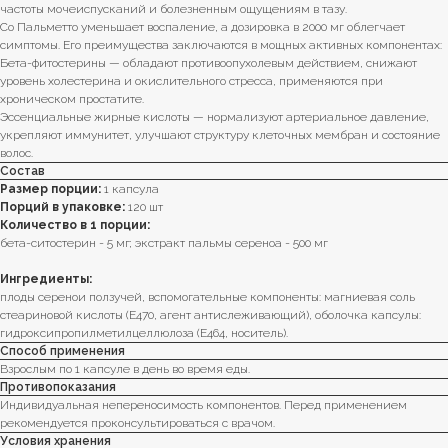
частоты мочеиспусканий и болезненным ощущениям в тазу.
Со Пальметто уменьшает воспаление, а дозировка в 2000 мг облегчает
симптомы. Его преимущества заключаются в мощных активных компонентах:
Бета-фитостерины — обладают противоопухолевым действием, снижают
уровень холестерина и окислительного стресса, применяются при
хроническом простатите.
Эссенциальные жирные кислоты — нормализуют артериальное давление,
укрепляют иммунитет, улучшают структуру клеточных мембран и состояние
волос.
Состав
Размер порции:
1 капсула
Порций в упаковке:
120 шт
Количество в 1 порции:
бета-ситостерин - 5 мг; экстракт пальмы сереноа - 500 мг
Ингредиенты:
плоды серенои ползучей, вспомогательные компоненты: магниевая соль
стеариновой кислоты (Е470, агент антислеживающий), оболочка капсулы:
гидроксипропилметилцеллюлоза (Е464, носитель).
Способ применения
Взрослым по 1 капсуле в день во время еды.
Противопоказания
Индивидуальная непереносимость компонентов. Перед применением
рекомендуется проконсультироваться с врачом.
Условия хранения