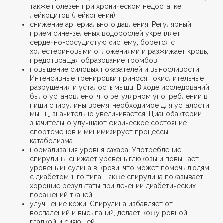
также полезен при хроническом недостатке
лейкоцитов (лейкопении).
снижение артериального давления. Регулярный
прием сине-зеленых водорослей укрепляет
сердечно-сосудистую систему, борется с
холестериновыми отложениями и разжижает кровь,
предотвращая образование тромбов.
повышение силовых показателей и выносливости.
Интенсивные тренировки приносят окислительные
разрушения и усталость мышц. В ходе исследований
было установлено, что регулярном употреблении в
пищи спирулины время, необходимое для усталости
мышц, значительно увеличивается. Цианобактерии
значительно улучшают физическое состояние
спортсменов и минимизирует процессы
катаболизма.
нормализация уровня сахара. Употребление
спирулины снижает уровень глюкозы и повышает
уровень инсулина в крови, что может помочь людям
с диабетом 1-го типа. Также спирулина показывает
хорошие результаты при лечении диабетических
поражений тканей.
улучшение кожи. Спирулина избавляет от
воспалений и высыпаний, делает кожу ровной,
гладкой и сияющей.