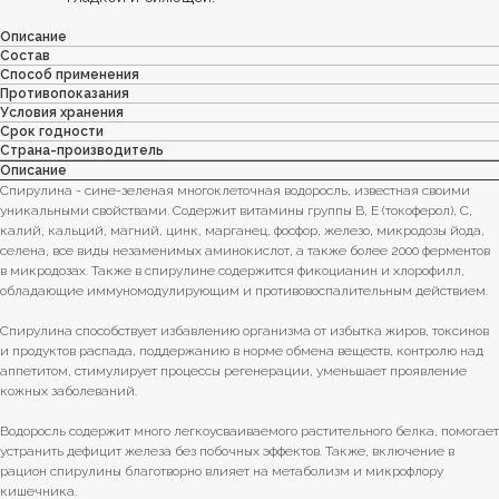
Описание
Состав
Способ применения
Противопоказания
Условия хранения
Срок годности
Страна-производитель
Описание
Спирулина - сине-зеленая многоклеточная водоросль, известная своими
уникальными свойствами. Содержит витамины группы В, Е (токоферол), С,
калий, кальций, магний, цинк, марганец, фосфор, железо, микродозы йода,
селена, все виды незаменимых аминокислот, а также более 2000 ферментов
в микродозах. Также в спирулине содержится фикоцианин и хлорофилл,
обладающие иммуномодулирующим и противовоспалительным действием.
Спирулина способствует избавлению организма от избытка жиров, токсинов
и продуктов распада, поддержанию в норме обмена веществ, контролю над
аппетитом, стимулирует процессы регенерации, уменьшает проявление
кожных заболеваний.
Водоросль содержит много легкоусваиваемого растительного белка, помогает
устранить дефицит железа без побочных эффектов. Также, включение в
рацион спирулины благотворно влияет на метаболизм и микрофлору
кишечника.