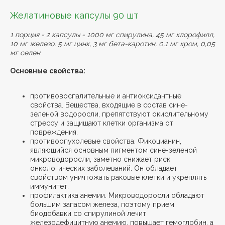
Желатиновые капсулы 90 шт
1 порция = 2 капсулы = 1000 мг спирулина, 45 мг хлорофилл,
10 мг железо, 5 мг цинк, 3 мг бета-каротин, 0,1 мг хром, 0,05
мг селен.
Основные свойства:
противовоспалительные и антиоксидантные
свойства. Вещества, входящие в состав сине-
зеленой водоросли, препятствуют окислительному
стрессу и защищают клетки организма от
повреждения.
противоопухолевые свойства. Фикоцианин,
являющийся основным пигментом сине-зеленой
микроводоросли, заметно снижает риск
онкологических заболеваний. Он обладает
свойством уничтожать раковые клетки и укреплять
иммунитет.
профилактика анемии. Микроводоросли обладают
большим запасом железа, поэтому прием
биодобавки со спирулиной лечит
железодефицитную анемию, повышает гемоглобин, а