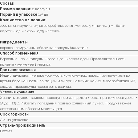
Состав
Размер порции:
2 капсулы
Порций в упаковке:
45 шт
Количество в 1 порции:
1000 мг спирулина, 45 мг хлорофилл, 10 мг железо, 5 мг цинк, 3 мг бета-
каротин, 0,1 мг хром, 0,05 мг селен.
Ингредиенты:
порошок спирулины, оболочка капсулы (желатин).
Способ применения
Взрослым - по 2 капсулы 2 раза в день перед едой. Продолжительность
приема - не менее 1 месяца.
Противопоказания
Индивидуальная непереносимость компонентов, перед применением во
время беременности, лактации или при наличии каких-либо заболеваний,
следует проконсультироваться с врачом.
Условия хранения
Хранить в сухом, темном, недоступном для детей месте, при температуре от +
15 до + 25 C. Избегать попадания прямых солнечный лучей. Продукт может
естественным образом менять цвет.
Срок годности
См. на упаковке.
Страна-производитель
Россия