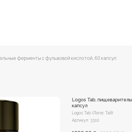
ельные ферменты с фульвовой кислотой, 60 капсул
Logos Tab, пищеваритель
капсул
Logos Tab (Логос Таб)
Артикул:
3310