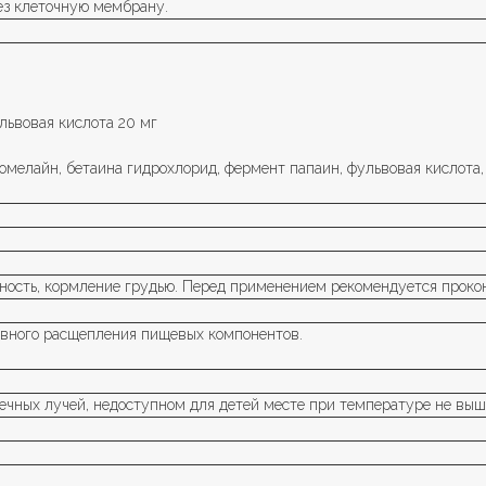
ез клеточную мембрану.
львовая кислота 20 мг
ромелайн, бетаина гидрохлорид, фермент папаин, фульвовая кислота,
ость, кормление грудью. Перед применением рекомендуется прокон
ивного расщепления пищевых компонентов.
чных лучей, недоступном для детей месте при температуре не выше