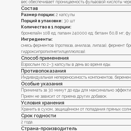
вес обеспечивает проницаемость фульвовой кислоты чер
Состав
Размер порции:
2 капсулы
Порций в упаковке:
30 шт
Количество в 1 порции:
бромелайн 108 ед; папаин 240000 ед; бетаин 60,8 мг; фу
Ингредиенты:
смесь ферментов (протеаза, амилаза, липаза), фермент б
гидроксипропилметилцеллюлоза).
Способ применения
Взрослым по 2−3 капсулы в день во время еды.
Противопоказания
Индивидуальная непереносимость компонентов, беременн
Особые указания
Принимать за 30 минут до еды для максимально эффект
Прием не зависит от приема других добавок.
Условия хранения
Хранить в сухом, защищённом от попадания прямых солне
Срок годности
2 года.
Страна-производитель