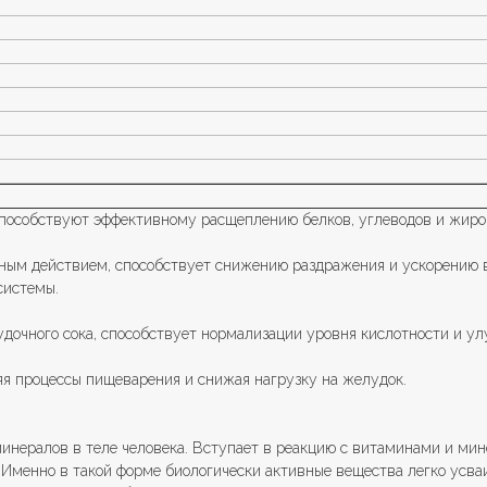
пособствуют эффективному расщеплению белков, углеводов и жиро
ым действием, способствует снижению раздражения и ускорению в
системы.
дочного сока, способствует нормализации уровня кислотности и у
яя процессы пищеварения и снижая нагрузку на желудок.
инералов в теле человека. Вступает в реакцию с витаминами и мине
Именно в такой форме биологически активные вещества легко усва