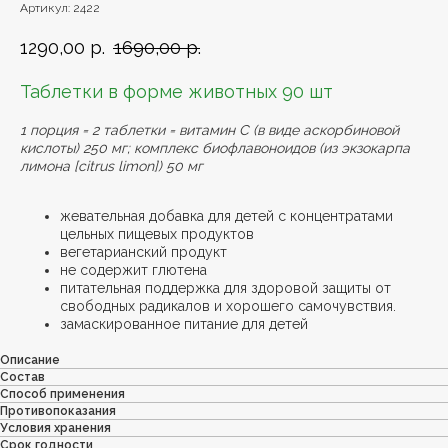
Артикул:
2422
1290,00
р.
1690,00
р.
Таблетки в форме животных 90 шт
1 порция = 2 таблетки = витамин С (в виде аскорбиновой
кислоты) 250 мг; комплекс биофлавоноидов (из экзокарпа
лимона [citrus limon]) 50 мг
жевательная добавка для детей с концентратами
цельных пищевых продуктов
вегетарианский продукт
не содержит глютена
питательная поддержка для здоровой защиты от
свободных радикалов и хорошего самочувствия.
замаскированное питание для детей
Описание
Состав
Способ применения
Противопоказания
Условия хранения
Срок годности