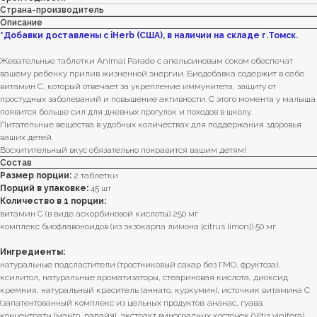
Страна-производитель
Описание
*Добавки доставлены с iHerb (США), в наличии на складе г.Томск.
Жевательные таблетки Animal Parade с апельсиновым соком обеспечат
вашему ребенку прилив жизненной энергии. Биодобавка содержит в себе
витамин C, который отвечает за укрепление иммунитета, защиту от
простудных заболеваний и повышение активности. С этого момента у малыша
появится больше сил для дневных прогулок и походов в школу.
Питательные вещества в удобных количествах для поддержания здоровья
ваших детей.
Восхитительный вкус обязательно понравится вашим детям!
Состав
Размер порции:
2 таблетки
Порций в упаковке:
45 шт
Количество в 1 порции:
витамин С (в виде аскорбиновой кислоты) 250 мг
комплекс биофлавоноидов (из экзокарпа лимона [citrus limon]) 50 мг
Ингредиенты:
натуральные подсластители (тростниковый сахар без ГМО, фруктоза),
ксилитол, натуральные ароматизаторы, стеариновая кислота, диоксид
кремния, натуральный краситель (аннато, куркумин), источник витамина C
(запатентованный комплекс из цельных продуктов: ананас, гуава;
концентраты [манго, папайя], экстракт виноградных косточек (Vitis vinifera),