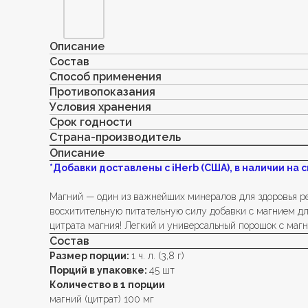
Описание
Состав
Способ применения
Противопоказания
Условия хранения
Срок годности
Страна-производитель
Описание
*Добавки доставлены с iHerb (США), в наличии на с
Магний — один из важнейших минералов для здоровья реб
восхитительную питательную силу добавки с магнием дл
цитрата магния! Легкий и универсальный порошок с магн
Состав
Размер порции:
1 ч. л. (3,8 г)
Порций в упаковке:
45 шт
Количество в 1 порции
магний (цитрат) 100 мг