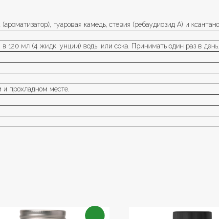
(ароматизатор), гуаровая камедь, стевия (ребаудиозид А) и ксантано
ки) в 120 мл (4 жидк. унции) воды или сока. Принимать один раз в день
м и прохладном месте.