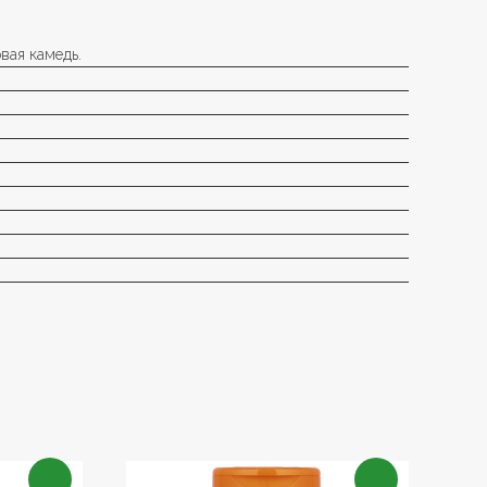
вая камедь.
.