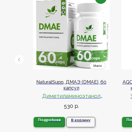
10, 30
NaturalSupp, ДМАЭ (DMAE), 60
AGO
капсул
Диметиламиноэтанол
ца
530
р.
Стимулирует умственную и
По
организме
физическую работоспособность
Подробнее
По
у
В корзину