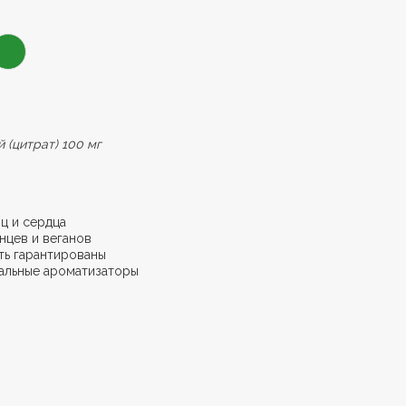
ний (цитрат) 100 мг
ц и сердца
нцев и веганов
ть гарантированы
альные ароматизаторы