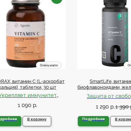
RAX, витамин С (L-аскорбат
SmartLife, витами
кальция), таблетки, 30 шт
биофлавоноидами, же
капсулы 60 кап
Укрепляет иммунитет
Защита от своб
радикалов
1 090
р.
могает при ОРВИ и гриппе
1 290
р.
1 390
Биодоступность в ра
дробнее
Подробнее
В корзину
В корзи
аскорбиновой кис