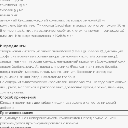
триптофан 0,9 мг
тирозин 5,3 мг
валин 6 мг
лимонный биофлавоноидный комплекс (из плодов лимона) 40 мг
комплекс blemishield ™ - клюква (vaccinium macrocarpon), стрептококк 35 мг
thermophilus (1 миллиард жизнеспособных клеток на момент производства)
витамин K (в виде менахинона-7 [K2]) 80 мкг
Ингредиенты:
стеариновая кислота (из элаис гвинейской (Elaeis guineensis)), дикальций
фосфат, натуральные ароматизаторы, лимонная кислота (ароматизатор),
стеарат магния, гуаровая камедь, натуральный краситель (свекольный сок),
стевия (ребаудиозид А), плоды шиповника (Rosa canina), гинкго билоба,
плоды папайи, морковь, плоды манго, шпинат, брокколи и западная
индийская вишня (плоды мальпигии глабры).
Не содержит синтетических красителей, консервантов. Не содержит молока,
яиц, рыба, моллюсков и ракообразных, древесные орехи, арахис, пшеницы,
сои и кунжута.
Способ применения
Юношам принимать две таблетки один раз в день в качестве пищевой
добавки.
Противопоказания
Индивидуальная непереносимость компонентов. Перед применением
рекомендуется проконсультироваться с врачом.