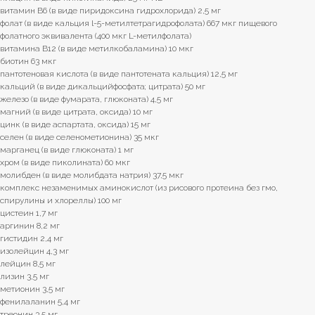
витамин B6 (в виде пиридоксина гидрохлорида) 2,5 мг
фолат (в виде кальция l-5-метилтетрагидрофолата) 667 мкг пищевого
фолатного эквивалента (400 мкг L-метилфолата)
витамина B12 (в виде метилкобаламина) 10 мкг
биотин 63 мкг
пантотеновая кислота (в виде пантотената кальция) 12,5 мг
кальций (в виде дикальцийфосфата; цитрата) 50 мг
железо (в виде фумарата, глюконата) 4,5 мг
магний (в виде цитрата, оксида) 10 мг
цинк (в виде аспартата, оксида) 15 мг
селен (в виде селенометионина) 35 мкг
марганец (в виде глюконата) 1 мг
хром (в виде пиколината) 60 мкг
молибден (в виде молибдата натрия) 37,5 мкг
комплекс незаменимых аминокислот (из рисового протеина без гмо,
спирулины и хлореллы) 100 мг
цистеин 1,7 мг
аргинин 8,2 мг
гистидин 2,4 мг
изолейцин 4,3 мг
лейцин 8,5 мг
лизин 3,5 мг
метионин 3,5 мг
фенилаланин 5,4 мг
треонин 3,5 мг