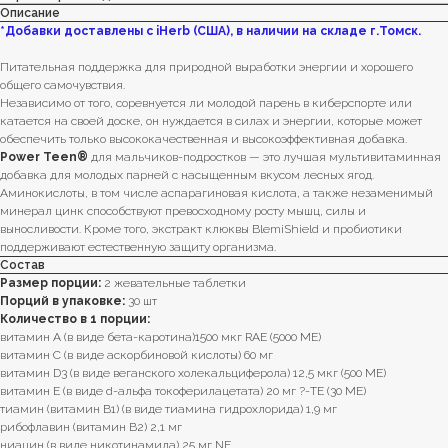
Описание
*Добавки доставлены с iHerb (США), в наличии на складе г.Томск.
Питательная поддержка для природной выработки энергии и хорошего
общего самочувствия.
Независимо от того, соревнуется ли молодой парень в киберспорте или
катается на своей доске, он нуждается в силах и энергии, которые может
обеспечить только высококачественная и высокоэффективная добавка.
Power Teen®
для мальчиков-подростков — это лучшая мультивитаминная
добавка для молодых парней с насыщенным вкусом лесных ягод.
Аминокислоты, в том числе аспарагиновая кислота, а также незаменимый
минерал цинк способствуют превосходному росту мышц, силы и
выносливости. Кроме того, экстракт клюквы BlemiShield и пробиотики
поддерживают естественную защиту организма.
Состав
Размер порции:
2 жевательные таблетки
Порций в упаковке:
30 шт
Количество в 1 порции:
витамин A (в виде бета-каротина)1500 мкг RAE (5000 МЕ)
витамин C (в виде аскорбиновой кислоты) 60 мг
витамин D3 (в виде веганского холекальциферола) 12,5 мкг (500 МЕ)
витамин E (в виде d-альфа токоферилацетата) 20 мг ?-ТЕ (30 МЕ)
тиамин (витамин B1) (в виде тиамина гидрохлорида) 1,9 мг
рибофлавин (витамин B2) 2,1 мг
ниацин (в виде никотинамида) 25 мг NE