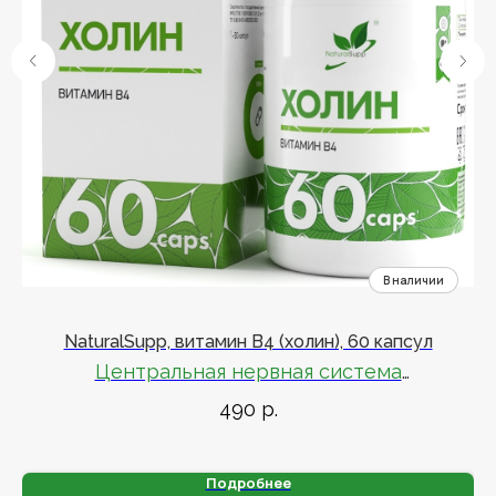
NaturalSupp, витамин B4 (холин), 60 капсул
R
Центральная нервная система
490
р.
Поддержание основных функций центральной
нервной системы
Подробнее