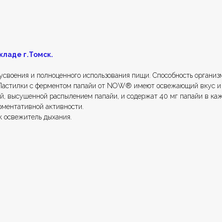
кладе г.Томск.
воения и полноценного использования пищи. Способность организм
. Пастилки с ферментом папайи от NOW® имеют освежающий вкус и
й, высушенной распылением папайи, и содержат 40 мг папайи в кажд
рментативной активности.
к освежитель дыхания.