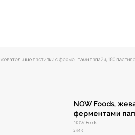
 жевательные пастилки с ферментами папайи, 180 пастил
NOW Foods, жев
ферментами папа
NOW Foods
2443