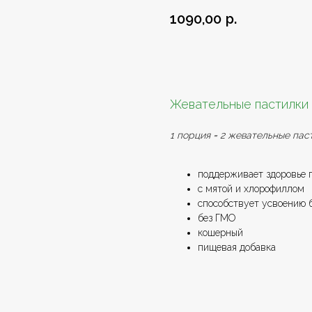
1090,00
р.
Добавить в заказ
Жевательные пастилки 
1 порция = 2 жевательные паст
поддерживает здоровье 
с мятой и хлорофиллом
способствует усвоению 
без ГМО
кошерный
пищевая добавка