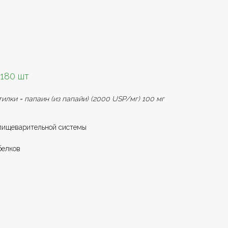
180 шт
илки = папаин (из папайи) (2000 USP/мг) 100 мг
пищеварительной системы
белков