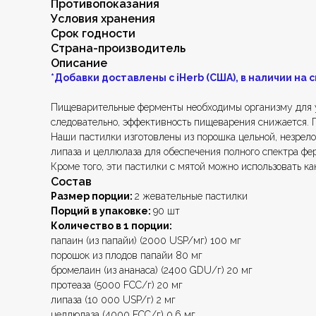
Противопоказания
Условия хранения
Срок годности
Страна-производитель
Описание
*Добавки доставлены с iHerb (США), в наличии на с
Пищеварительные ферменты необходимы организму для ус
следовательно, эффективность пищеварения снижается
Наши пастилки изготовлены из порошка цельной, незрело
липаза и целлюлаза для обеспечения полного спектра фе
Кроме того, эти пастилки с мятой можно использовать ка
Состав
Размер порции:
2 жевательные пастилки
Порций в упаковке:
90 шт
Количество в 1 порции:
папаин (из папайи) (2000 USP/мг) 100 мг
порошок из плодов папайи 80 мг
бромелаин (из ананаса) (2400 GDU/г) 20 мг
протеаза (5000 FCC/г) 20 мг
липаза (10 000 USP/г) 2 мг
целлюлаза (4000 FCC/г) 0,6 мг