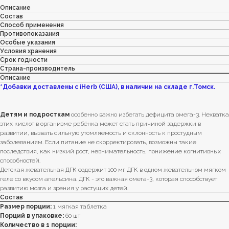
Описание
Состав
Способ применения
Противопоказания
Особые указания
Условия хранения
Срок годности
Страна-производитель
Описание
*Добавки доставлены с iHerb (США), в наличии на складе г.Томск.
Детям и подросткам
особенно важно избегать дефицита омега-3. Нехватка
этих кислот в организме ребёнка может стать причиной задержки в
развитии, вызвать сильную утомляемость и склонность к простудным
заболеваниям. Если питание не скорректировать, возможны такие
последствия, как низкий рост, невнимательность, понижение когнитивных
способностей.
Детская жевательная ДГК содержит 100 мг ДГК в одном жевательном мягком
геле со вкусом апельсина. ДГК - это важная омега-3, которая способствует
развитию мозга и зрения у растущих детей.
Состав
Размер порции:
1 мягкая таблетка
Порций в упаковке:
60 шт
Количество в 1 порции: