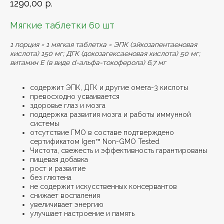
1290,00
р.
Мягкие таблетки 60 шт
1 порция = 1 мягкая таблетка = ЭПК (эйкозапентаеновая
кислота) 150 мг; ДГК (докозагексаеновая кислота) 50 мг;
витамин E (в виде d-альфа-токоферола) 6,7 мг
содержит ЭПК, ДГК и другие омега-3 кислоты
превосходно усваивается
здоровье глаз и мозга
поддержка развития мозга и работы иммунной
системы
отсутствие ГМО в составе подтверждено
сертификатом Igen™ Non-GMO Tested
Чистота, свежесть и эффективность гарантированы
пищевая добавка
рост и развитие
без глютена
не содержит искусственных консервантов
снижает воспаления
увеличивает энергию
улучшает настроение и память