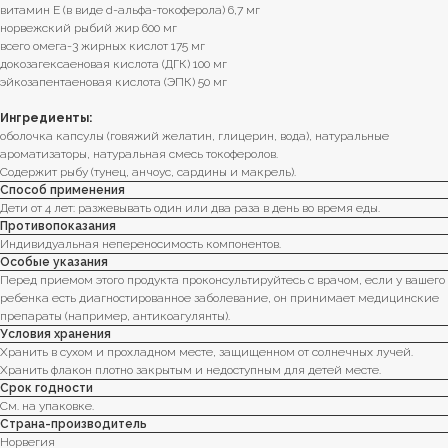
витамин E (в виде d-альфа-токоферола) 6,7 мг
норвежский рыбий жир 600 мг
всего омега-3 жирных кислот 175 мг
докозагексаеновая кислота (ДГК) 100 мг
эйкозапентаеновая кислота (ЭПК) 50 мг
Ингредиенты:
оболочка капсулы (говяжий желатин, глицерин, вода), натуральные
ароматизаторы, натуральная смесь токоферолов.
Содержит рыбу (тунец, анчоус, сардины и макрель).
Способ применения
Дети от 4 лет: разжевывать один или два раза в день во время еды.
Противопоказания
Индивидуальная непереносимость компонентов.
Особые указания
Перед приемом этого продукта проконсультируйтесь с врачом, если у вашего
ребенка есть диагностированное заболевание, он принимает медицинские
препараты (например, антикоагулянты).
Условия хранения
Хранить в сухом и прохладном месте, защищенном от солнечных лучей.
Хранить флакон плотно закрытым и недоступным для детей месте.
Срок годности
См. на упаковке.
Страна-производитель
Норвегия