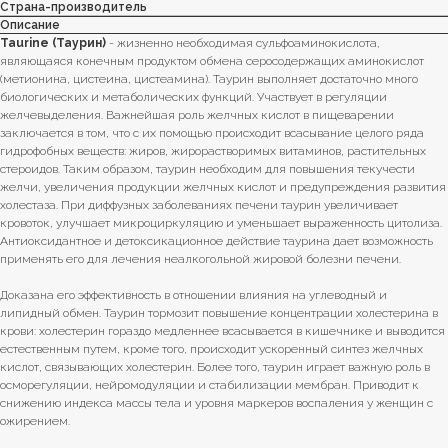
Страна-производитель
Описание
Taurine (Таурин)
- жизненно необходимая сульфоаминокислота,
являющаяся конечным продуктом обмена серосодержащих аминокислот
(метионина, цистеина, цистеамина). Таурин выполняет достаточно много
биологических и метаболических функций. Участвует в регуляции
желчевыделения. Важнейшая роль желчных кислот в пищеварении
заключается в том, что с их помощью происходит всасывание целого ряда
гидрофобных веществ: жиров, жирорастворимых витаминов, растительных
стероидов. Таким образом, таурин необходим для повышения текучести
желчи, увеличения продукции желчных кислот и предупреждения развития
холестаза. При диффузных заболеваниях печени таурин увеличивает
кровоток, улучшает микроциркуляцию и уменьшает выраженность цитолиза.
Антиоксидантное и детоксикационное действие таурина дает возможность
применять его для лечения неалкогольной жировой болезни печени.
Доказана его эффективность в отношении влияния на углеводный и
липидный обмен. Таурин тормозит повышение концентрации холестерина в
крови: холестерин гораздо медленнее всасывается в кишечнике и выводится
естественным путем, кроме того, происходит ускоренный синтез желчных
кислот, связывающих холестерин. Более того, таурин играет важную роль в
осморегуляции, нейромодуляции и стабилизации мембран. Приводит к
снижению индекса массы тела и уровня маркеров воспаления у женщин с
ожирением.