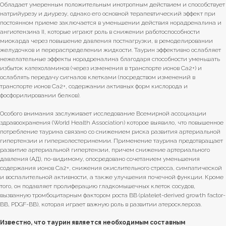
Обладает умеренным положительным инотропным действием и способствует
натрийурезу и диурезу, однако его основной терапевтический эффект при
постоянном приеме заключается в уменьшении действия норадреналина и
ангиотензина II, которые играют роль в снижении работоспособности
миокарда через повышение давления постнагрузки, в ремоделировании
желудочков и перераспределении жидкости. Таурин эффективно ослабляет
нежелательные эффекты норадреналина благодаря способности уменьшать
избыток катехоламинов (через изменения в транспорте ионов Ca2+) и
ослаблять передачу сигналов клетками (посредством изменений в
транспорте ионов Ca2+, содержании активных форм кислорода и
фосфорилировании белков).
Особого внимания заслуживает исследование Всемирной ассоциации
здравоохранения (World Health Association) которое выявило, что повышенное
потребление таурина связано со снижением риска развития артериальной
гипертензии и гиперхолестеринемии. Применение таурина предотвращает
развитие артериальной гипертензии, причем снижение артериального
давления (АД), по-видимому, опосредовано сочетанием уменьшения
содержания ионов Ca2+, снижения окислительного стресса, симпатической
и воспалительной активности, а также улучшения почечной функции. Кроме
того, он подавляет пролиферацию гладкомышечных клеток сосудов,
вызванную тромбоцитарным фактором роста ВВ (platelet-derived growth factor-
BB, PDGF-BB), которая играет важную роль в развитии атеросклероза.
Известно, что таурин является необходимым составным