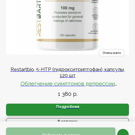
Restartbio, 5-HTP (гидрокситриптофан), капсулы,
R
120 шт
Облегчение симптомов депрессии
1 380
р.
Борьба со стрессом
Подробнее
В корзину
Добавить в заказ